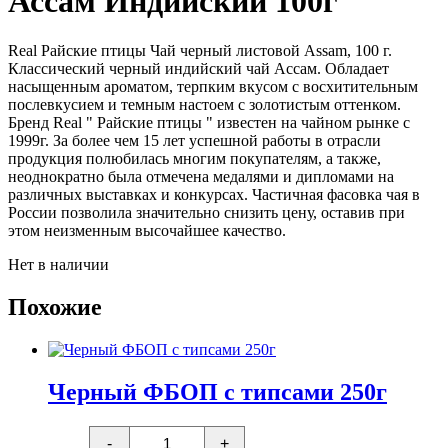
Ассам Индийский 100г
Real Райские птицы Чай черный листовой Assam, 100 г.
Классический черный индийский чай Ассам. Обладает
насыщенным ароматом, терпким вкусом с восхитительным
послевкусием и темным настоем с золотистым оттенком.
Бренд Real " Райские птицы " известен на чайном рынке с
1999г. За более чем 15 лет успешной работы в отрасли
продукция полюбилась многим покупателям, а также,
неоднократно была отмечена медалями и дипломами на
различных выставках и конкурсах. Частичная фасовка чая в
России позволила значительно снизить цену, оставив при
этом неизменным высочайшее качество.
Нет в наличии
Похожие
Черный ФБОП с типсами 250г
Количество
-
+