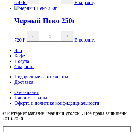
товара
650
₽
В корзину
Черный
ФБОП
с
типсами
Черный Пеко 250г
250г
Количество
-
+
товара
720
₽
В корзину
Черный
Пеко
Чай
250г
Кофе
Посуда
Сладости
Подарочные сертификаты
Доставка
О компании
Наши магазины
Оферта и политика конфиденциальности
© Интернет магазин "Чайный уголок". Все права защищены -
2010-2026