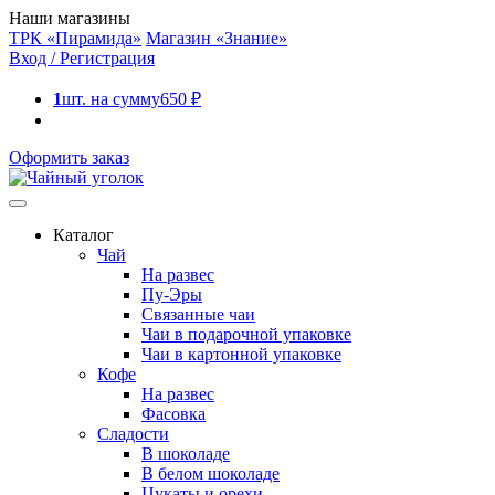
Наши магазины
ТРК «Пирамида»
Магазин «Знание»
Вход / Регистрация
1
шт. на сумму
650
₽
Оформить заказ
Каталог
Чай
На развес
Пу-Эры
Связанные чаи
Чаи в подарочной упаковке
Чаи в картонной упаковке
Кофе
На развес
Фасовка
Сладости
В шоколаде
В белом шоколаде
Цукаты и орехи