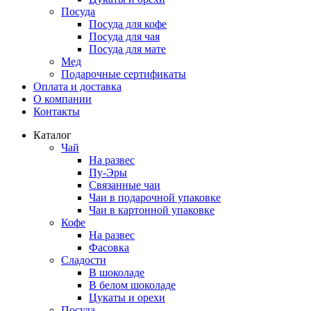
Посуда
Посуда для кофе
Посуда для чая
Посуда для мате
Мед
Подарочные сертификаты
Оплата и доставка
О компании
Контакты
Каталог
Чай
На развес
Пу-Эры
Связанные чаи
Чаи в подарочной упаковке
Чаи в картонной упаковке
Кофе
На развес
Фасовка
Сладости
В шоколаде
В белом шоколаде
Цукаты и орехи
Посуда