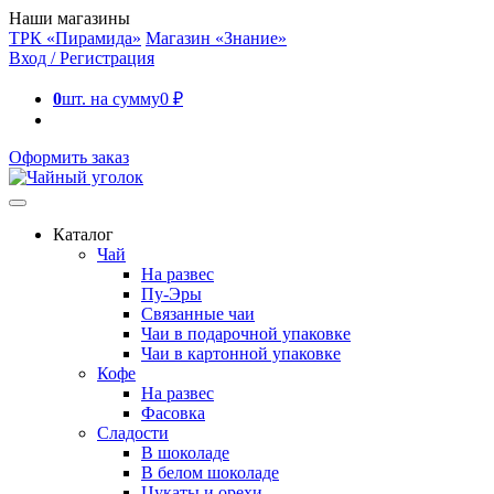
Наши магазины
ТРК «Пирамида»
Магазин «Знание»
Вход / Регистрация
0
шт. на сумму
0
₽
Оформить заказ
Каталог
Чай
На развес
Пу-Эры
Связанные чаи
Чаи в подарочной упаковке
Чаи в картонной упаковке
Кофе
На развес
Фасовка
Сладости
В шоколаде
В белом шоколаде
Цукаты и орехи