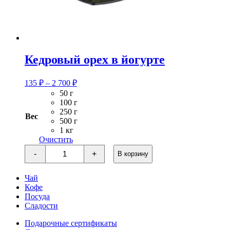
Кедровый орех в йогурте
Диапазон
135
₽
–
2 700
₽
цен:
50 г
135 ₽
100 г
–
250 г
Вес
2
500 г
1 кг
700 ₽
Очистить
Количество
-
+
В корзину
товара
Кедровый
орех
Чай
в
Кофе
йогурте
Посуда
Сладости
Подарочные сертификаты