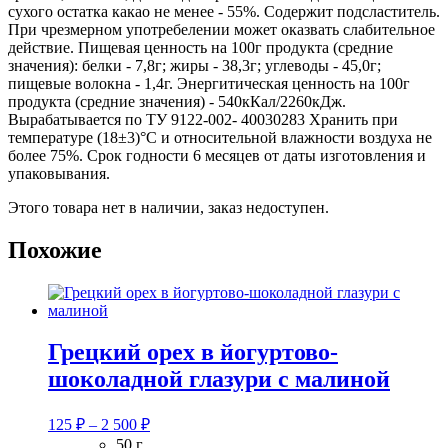
сухого остатка какао не менее - 55%. Содержит подсластитель.
При чрезмерном употребелении может оказвать слабительное
действие. Пищевая ценность на 100г продукта (средние
значения): белки - 7,8г; жиры - 38,3г; углеводы - 45,0г;
пищевые волокна - 1,4г. Энергитическая ценность на 100г
продукта (средние значения) - 540кКал/2260кДж.
Вырабатывается по ТУ 9122-002- 40030283 Хранить при
температуре (18±3)°С и относительной влажности воздуха не
более 75%. Срок годности 6 месяцев от даты изготовления и
упаковывания.
Этого товара нет в наличии, заказ недоступен.
Похожие
Грецкий орех в йогуртово-
шоколадной глазури с малиной
Диапазон
125
₽
–
2 500
₽
цен:
50 г