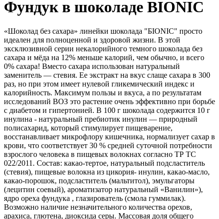
Фундук в шоколаде BIONIC
«Шоколад без сахара» линейки шоколада "БIONIC" просто
идеален для полноценной и здоровой жизни. В этой
эксклюзивной серии некалорийного темного шоколада без
сахара и мёда на 12% меньше калорий, чем обычно, и всего
0% сахара! Вместо сахара использован натуральный
заменитель — стевия. Ее экстракт на вкус слаще сахара в 300
раз, но при этом имеет нулевой гликемический индекс и
калорийность. Максимум пользы и вкуса, а по результатам
исследований ВОЗ это растение очень эффективно при борьбе
с диабетом и гипертонией. В 100 г шоколада содержится 10 г
инулина - натуральный пребиотик инулин — природный
полисахарид, который стимулирует пищеварение,
восстанавливает микрофлору кишечника, нормализует сахар в
крови, что соответствует 30 % средней суточной потребности
взрослого человека в пищевых волокнах согласно ТР ТС
022/2011. Состав: какао-тертое, натуральный подсластитель
(стевия), пищевые волокна из цикория- инулин, какао-масло,
какао-порошок, подсластитель (мальтитол), эмульгаторы
(лецитин соевый), ароматизатор натуральный «Ванилин»),
ядро ореха фундука , глазирователь (смола гуммилак).
Возможно наличие незначительного количества орехов,
арахиса, глютена, диоксида серы. Массовая доля общего