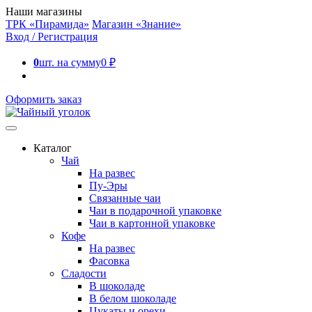
Наши магазины
ТРК «Пирамида»
Магазин «Знание»
Вход / Регистрация
0
шт. на сумму
0
₽
Оформить заказ
Каталог
Чай
На развес
Пу-Эры
Связанные чаи
Чаи в подарочной упаковке
Чаи в картонной упаковке
Кофе
На развес
Фасовка
Сладости
В шоколаде
В белом шоколаде
Цукаты и орехи