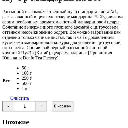
Рассыпной высококачественный пуэр стандарта листа №1,
расфасованный в цельную кожуру мандарина. Чай удивит вас
своим необычным ароматом с ноткой мандариновой цедры.
Сочетание выдержанного пуэрного аромата с цитрусовым
оттенком необыкновенно бодрит. Возможно зааривание как
отдельно только чайные листья, так и чай с добавлением
кусочками мандариновой кожуры для усиления цитрусовой
ноты вкуса. Состав: чай черный рассыпной листовой
крупный Пу-Эр (Китай), цедра мандарина. [Провинция
Юньнань; Denfu Tea Factory]
50 г
100 г
250 г
Вес
500 г
1 кг
Очистить
Количество
-
+
В корзину
товара
Пу-
Эр
Похожие
Мандарин
на