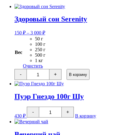
вес
Здоровый сон Serenity
Диапазон
150
₽
–
3 000
₽
цен:
50 г
150 ₽
100 г
–
250 г
Вес
3
500 г
1 кг
000 ₽
Очистить
Количество
-
+
В корзину
товара
Здоровый
сон
Serenity
Пуэр Гнездо 100г Шу
Количество
-
+
товара
430
₽
В корзину
Пуэр
Гнездо
100г
Шу
Вечерний чай