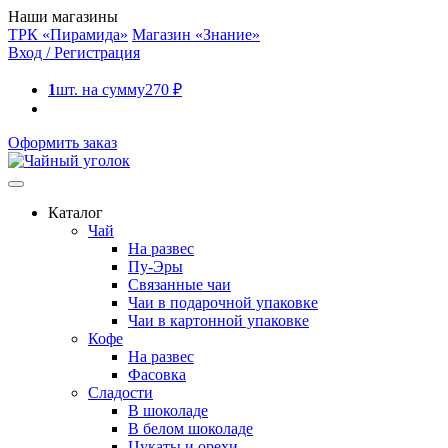
Наши магазины
ТРК «Пирамида»
Магазин «Знание»
Вход / Регистрация
1
шт. на сумму
270
₽
Оформить заказ
Каталог
Чай
На развес
Пу-Эры
Связанные чаи
Чаи в подарочной упаковке
Чаи в картонной упаковке
Кофе
На развес
Фасовка
Сладости
В шоколаде
В белом шоколаде
Цукаты и орехи