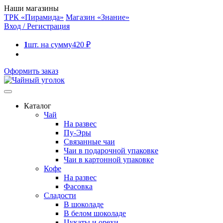
Наши магазины
ТРК «Пирамида»
Магазин «Знание»
Вход / Регистрация
1
шт. на сумму
420
₽
Оформить заказ
Каталог
Чай
На развес
Пу-Эры
Связанные чаи
Чаи в подарочной упаковке
Чаи в картонной упаковке
Кофе
На развес
Фасовка
Сладости
В шоколаде
В белом шоколаде
Цукаты и орехи