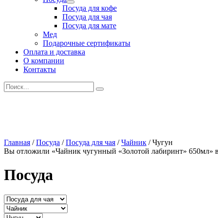
Развернутое
Посуда для кофе
вложенное
Посуда для чая
меню
Посуда для мате
Мед
Подарочные сертификаты
Оплата и доставка
О компании
Контакты
Искать:
Главная
/
Посуда
/
Посуда для чая
/
Чайник
/
Чугун
Вы отложили «Чайник чугунный «Золотой лабиринт» 650мл» в
Посуда