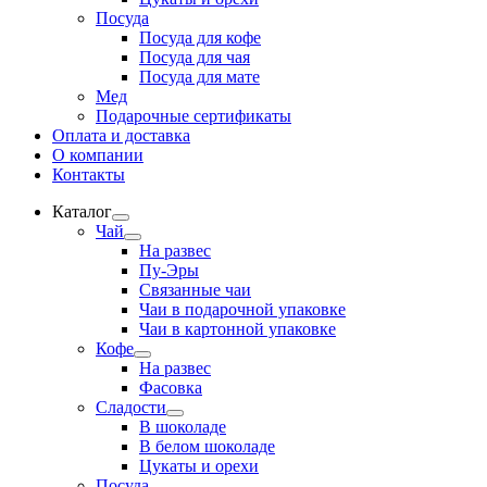
Посуда
Посуда для кофе
Посуда для чая
Посуда для мате
Мед
Подарочные сертификаты
Оплата и доставка
О компании
Контакты
Каталог
Развернутое
Чай
вложенное
Развернутое
На развес
меню
вложенное
Пу-Эры
меню
Связанные чаи
Чаи в подарочной упаковке
Чаи в картонной упаковке
Кофе
Развернутое
На развес
вложенное
Фасовка
меню
Сладости
Развернутое
В шоколаде
вложенное
В белом шоколаде
меню
Цукаты и орехи
Посуда