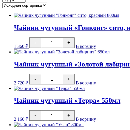
Чайник чугунный «Гонконг» сито, 
Количество
-
+
товара
1 360
₽
В корзину
Чайник
чугунный
"Гонконг"
сито,
Чайник чугунный «Золотой лабири
красный
800мл
Количество
-
+
товара
2 720
₽
В корзину
Чайник
чугунный
"Золотой
лабиринт"
Чайник чугунный «Терра» 550мл
650мл
Количество
-
+
товара
2 160
₽
В корзину
Чайник
чугунный