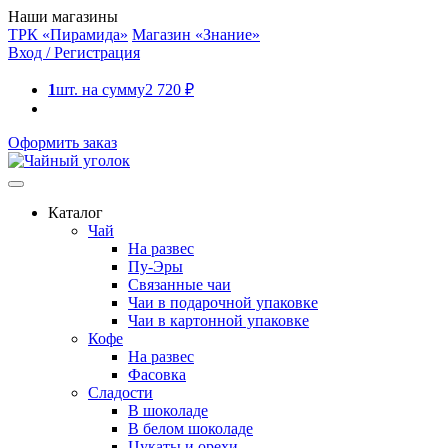
Наши магазины
ТРК «Пирамида»
Магазин «Знание»
Вход / Регистрация
1
шт. на сумму
2 720
₽
Оформить заказ
Каталог
Чай
На развес
Пу-Эры
Связанные чаи
Чаи в подарочной упаковке
Чаи в картонной упаковке
Кофе
На развес
Фасовка
Сладости
В шоколаде
В белом шоколаде
Цукаты и орехи