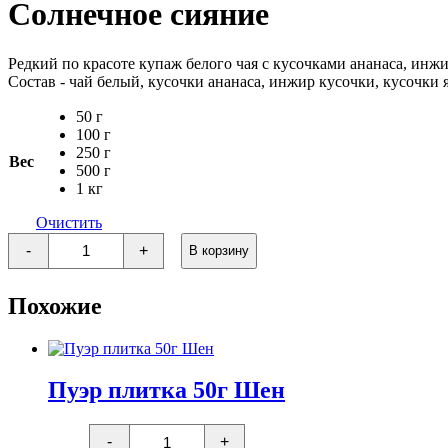
Солнечное сияние
Редкий по красоте купаж белого чая с кусочками ананаса, ин
Состав - чай белый, кусочки ананаса, инжир кусочки, кусочки 
50 г
100 г
250 г
Вес
500 г
1 кг
Очистить
Количество
-
+
В корзину
товара
Солнечное
сияние
Похожие
Пуэр плитка 50г Шен
Количество
-
+
товара