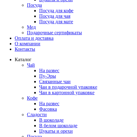
Посуда
Посуда для кофе
Посуда для чая
Посуда для мате
Мед
Подарочные сертификаты
Оплата и доставка
О компании
Контакты
Каталог
Чай
На развес
Пу-Эры
Связанные чаи
Чаи в подарочной упаковке
Чаи в картонной упаковке
Кофе
На развес
Фасовка
Сладости
В шоколаде
В белом шоколаде
Цукаты и орехи
Посуда