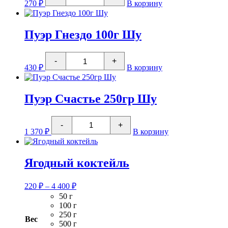
270
₽
В корзину
Пуэр
плитка
50г
Шен
Пуэр Гнездо 100г Шу
Количество
-
+
товара
430
₽
В корзину
Пуэр
Гнездо
100г
Шу
Пуэр Счастье 250гр Шу
Количество
-
+
товара
1 370
₽
В корзину
Пуэр
Счастье
250гр
Шу
Ягодный коктейль
Диапазон
220
₽
–
4 400
₽
цен:
50 г
220 ₽
100 г
–
250 г
Вес
4
500 г