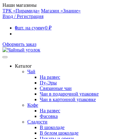
Наши магазины
ТРК «Пирамида»
Магазин «Знание»
Вход / Регистрация
0
шт. на сумму
0
₽
Оформить заказ
Каталог
Чай
На развес
Пу-Эры
Связанные чаи
Чаи в подарочной упаковке
Чаи в картонной упаковке
Кофе
На развес
Фасовка
Сладости
В шоколаде
В белом шоколаде
Цукаты и орехи