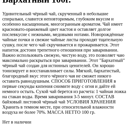
Удивительный чёрный чай, скрученный в небольшие
спиральки, славится неповторимым, глубоким вкусом и
особенно насыщенным, многогранным ароматом. Чай имеет
красновато-оранжевый цвет настоя и оставляет долгое
послевкусие с нежными, медовыми нотами. Новорождённые
чайные почки и свежие чайные листы проходят тщательную
сушку, после чего чай скручивается и прожаривается. Этот
напиток достоин трепетного отношения при заваривании.
Важно использовать свежую, чистую воду, это позволяет чаю
максимально раскрыться при заваривании. Этот "Бархатный"
чёрный чай создан для истинных ценителей. Он хорошо
тонизирует и восстанавливает силы. Мягкий, бархатистый,
благородный вкус этого чёрного чая не сможет никого
оставить равнодушным. СПОСОБ ПРИГОТОВЛЕНИЯ в
первые секунды кипения снимите воду с огня и дайте ей
немного остыть. Сухой чай берется из расчета: 1 чайная ложка
на стакан воды. Время заваривания 3-5 минут. СОСТАВ
байховый листовой чёрный чай УСЛОВИЯ ХРАНЕНИЯ
Хранить в темном месте, при относительной влажности
воздуха не более 70%. МАССА НЕТТО 100 гр.
Нет в наличии