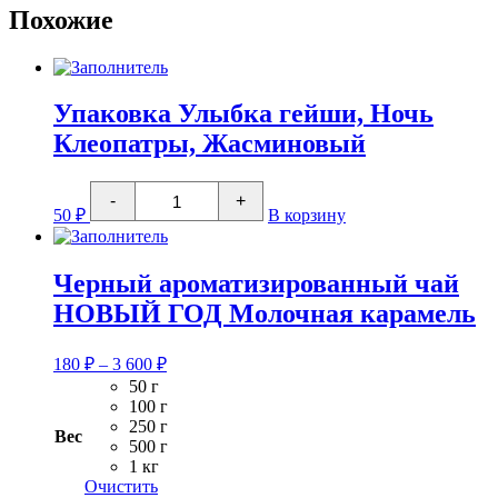
Похожие
Упаковка Улыбка гейши, Ночь
Клеопатры, Жасминовый
Количество
-
+
товара
50
₽
В корзину
Упаковка
Улыбка
гейши,
Ночь
Черный ароматизированный чай
Клеопатры,
НОВЫЙ ГОД Молочная карамель
Жасминовый
Диапазон
180
₽
–
3 600
₽
цен:
50 г
180 ₽
100 г
–
250 г
Вес
3
500 г
1 кг
600 ₽
Очистить