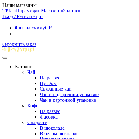
Наши магазины
ТРК «Пирамида»
Магазин «Знание»
Вход / Регистрация
0
шт. на сумму
0
₽
Оформить заказ
Каталог
Чай
На развес
Пу-Эры
Связанные чаи
Чаи в подарочной упаковке
Чаи в картонной упаковке
Кофе
На развес
Фасовка
Сладости
В шоколаде
В белом шоколаде