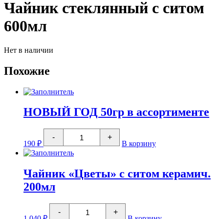
Чайник стеклянный с ситом
600мл
Нет в наличии
Похожие
НОВЫЙ ГОД 50гр в ассортименте
Количество
-
+
товара
190
₽
В корзину
НОВЫЙ
ГОД
50гр
в
Чайник «Цветы» с ситом керамич.
ассортименте
200мл
Количество
-
+
товара
1 040
₽
В корзину