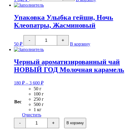
Чайник
"Цветы"
с
ситом
Упаковка Улыбка гейши, Ночь
керамич.
Клеопатры, Жасминовый
200мл
Количество
-
+
товара
50
₽
В корзину
Упаковка
Улыбка
гейши,
Ночь
Черный ароматизированный чай
Клеопатры,
НОВЫЙ ГОД Молочная карамель
Жасминовый
Диапазон
180
₽
–
3 600
₽
цен:
50 г
180 ₽
100 г
–
250 г
Вес
3
500 г
1 кг
600 ₽
Очистить
Количество
-
+
В корзину
товара
Черный