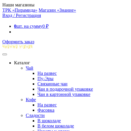
Наши магазины
ТРК «Пирамида»
Магазин «Знание»
Вход / Регистрация
0
шт. на сумму
0
₽
Оформить заказ
Каталог
Чай
На развес
Пу-Эры
Связанные чаи
Чаи в подарочной упаковке
Чаи в картонной упаковке
Кофе
На развес
Фасовка
Сладости
В шоколаде
В белом шоколаде