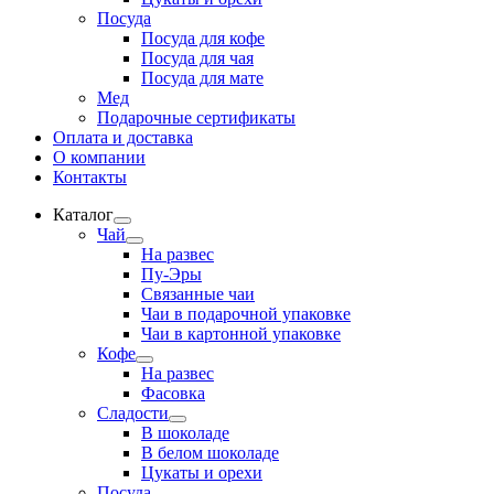
Посуда
Посуда для кофе
Посуда для чая
Посуда для мате
Мед
Подарочные сертификаты
Оплата и доставка
О компании
Контакты
Каталог
Развернутое
Чай
вложенное
Развернутое
На развес
меню
вложенное
Пу-Эры
меню
Связанные чаи
Чаи в подарочной упаковке
Чаи в картонной упаковке
Кофе
Развернутое
На развес
вложенное
Фасовка
меню
Сладости
Развернутое
В шоколаде
вложенное
В белом шоколаде
меню
Цукаты и орехи
Посуда