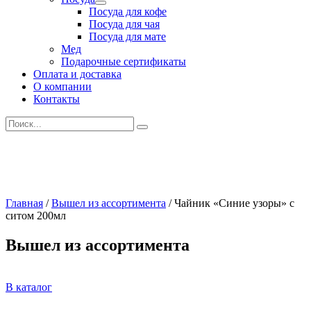
Развернутое
Посуда для кофе
вложенное
Посуда для чая
меню
Посуда для мате
Мед
Подарочные сертификаты
Оплата и доставка
О компании
Контакты
Искать:
Главная
/
Вышел из ассортимента
/
Чайник «Синие узоры» с
ситом 200мл
Вышел из ассортимента
В каталог