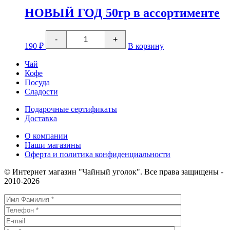
чай
НОВЫЙ ГОД 50гр в ассортименте
НОВЫЙ
ГОД
Молочная
Количество
карамель
-
+
товара
190
₽
В корзину
НОВЫЙ
ГОД
Чай
50гр
Кофе
в
Посуда
ассортименте
Сладости
Подарочные сертификаты
Доставка
О компании
Наши магазины
Оферта и политика конфиденциальности
© Интернет магазин "Чайный уголок". Все права защищены -
2010-2026