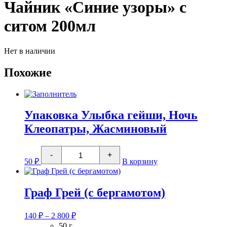
Чайник «Синие узоры» с
ситом 200мл
Нет в наличии
Похожие
Упаковка Улыбка гейши, Ночь
Клеопатры, Жасминовый
Количество
-
+
товара
50
₽
В корзину
Упаковка
Улыбка
гейши,
Ночь
Граф Грей (с бергамотом)
Клеопатры,
Жасминовый
Диапазон
140
₽
–
2 800
₽
цен:
50 г