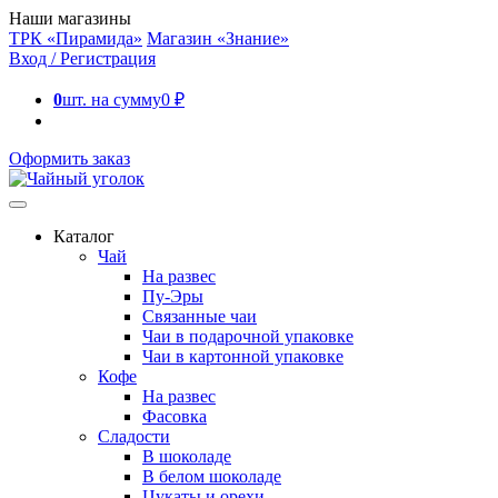
Наши магазины
ТРК «Пирамида»
Магазин «Знание»
Вход / Регистрация
0
шт. на сумму
0
₽
Оформить заказ
Каталог
Чай
На развес
Пу-Эры
Связанные чаи
Чаи в подарочной упаковке
Чаи в картонной упаковке
Кофе
На развес
Фасовка
Сладости
В шоколаде
В белом шоколаде
Цукаты и орехи