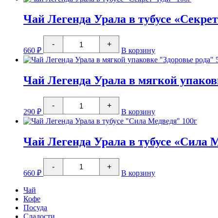
Легенда
Урала
в
Чай Легенда Урала в тубусе «Секрет
тубусе
"Оберег
Количество
женщины"
-
+
товара
100г
660
₽
В корзину
Чай
Легенда
Урала
в
Чай Легенда Урала в мягкой упаковк
тубусе
"Секрет
Количество
Чуди"
-
+
товара
100г
290
₽
В корзину
Чай
Легенда
Урала
в
Чай Легенда Урала в тубусе «Сила 
мягкой
упаковке
Количество
"Здоровье
-
+
товара
рода"
660
₽
В корзину
Чай
50г
Легенда
Чай
Урала
Кофе
в
Посуда
тубусе
"Сила
Сладости