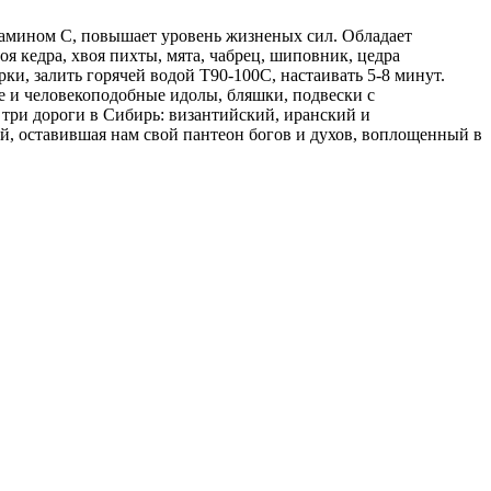
тамином С, повышает уровень жизненых сил. Обладает
я кедра, хвоя пихты, мята, чабрец, шиповник, цедра
и, залить горячей водой Т90-100С, настаивать 5-8 минут.
е и человекоподобные идолы, бляшки, подвески с
ь три дороги в Сибирь: византийский, иранский и
й, оставившая нам свой пантеон богов и духов, воплощенный в