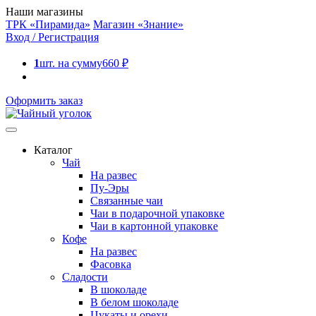
Наши магазины
ТРК «Пирамида»
Магазин «Знание»
Вход / Регистрация
1
шт. на сумму
660
₽
Оформить заказ
Каталог
Чай
На развес
Пу-Эры
Связанные чаи
Чаи в подарочной упаковке
Чаи в картонной упаковке
Кофе
На развес
Фасовка
Сладости
В шоколаде
В белом шоколаде
Цукаты и орехи