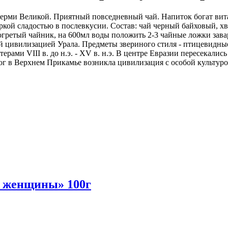
Перми Великой. Приятный повседневный чай. Напиток богат ви
ой сладостью в послевкусии. Состав: чай черный байховый, хво
гретый чайник, на 600мл воды положить 2-3 чайные ложки заварк
ей цивилизацией Урала. Предметы звериного стиля - птицевидны
рами VIII в. до н.э. - XV в. н.э. В центре Евразии пересекалис
рог в Верхнем Прикамье возникла цивилизация с особой культуро
г женщины» 100г