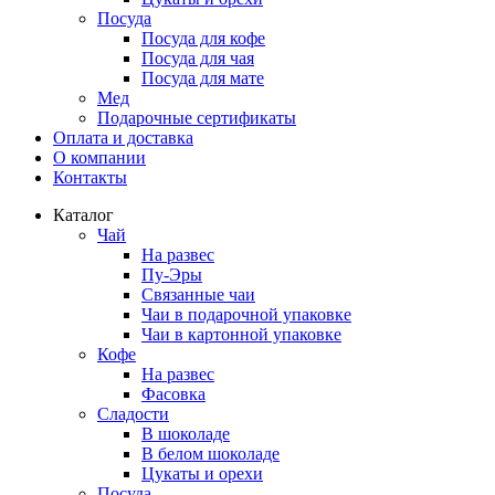
Посуда
Посуда для кофе
Посуда для чая
Посуда для мате
Мед
Подарочные сертификаты
Оплата и доставка
О компании
Контакты
Каталог
Чай
На развес
Пу-Эры
Связанные чаи
Чаи в подарочной упаковке
Чаи в картонной упаковке
Кофе
На развес
Фасовка
Сладости
В шоколаде
В белом шоколаде
Цукаты и орехи
Посуда