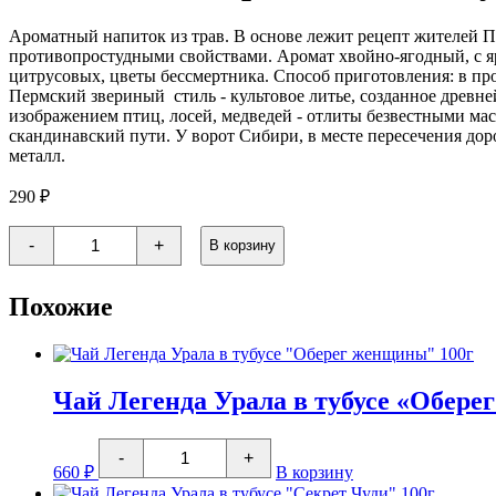
Ароматный напиток из трав. В основе лежит рецепт жителей 
противопростудными свойствами. Аромат хвойно-ягодный, с ярк
цитрусовых, цветы бессмертника. Способ приготовления: в про
Пермский звериный стиль - культовое литье, созданное древн
изображением птиц, лосей, медведей - отлиты безвестными масте
скандинавский пути. У ворот Сибири, в месте пересечения до
металл.
290
₽
Количество
-
+
В корзину
товара
Чай
Легенда
Похожие
Урала
в
мягкой
упаковке
"Секрет
Чуди"
Чай Легенда Урала в тубусе «Обере
50гр
Количество
-
+
товара
660
₽
В корзину
Чай