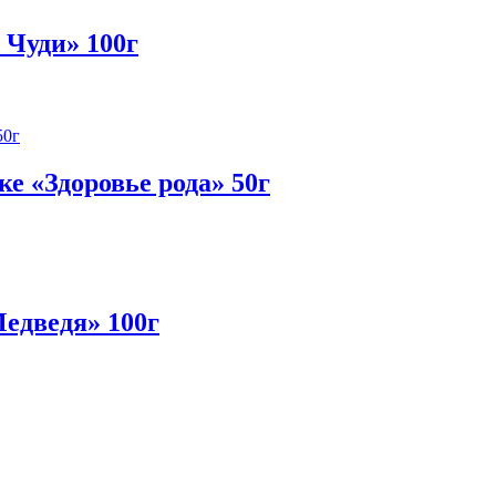
 Чуди» 100г
е «Здоровье рода» 50г
Медведя» 100г