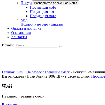
Посуда
Развернутое вложенное меню
Посуда для кофе
Посуда для чая
Посуда для мате
Мед
Подарочные сертификаты
Оплата и доставка
О компании
Контакты
Искать:
Главная
/
Чай
/
На развес
/
Травяные смеси
/
Ройбуш Земляничн
Вы отложили «Пуэр Знание 100г Шу» в свою корзину.
Просмот
Чай
На развес, травяные смеси
В каталог