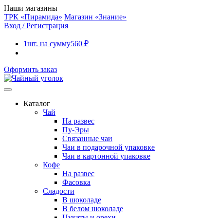
Наши магазины
ТРК «Пирамида»
Магазин «Знание»
Вход / Регистрация
1
шт. на сумму
560
₽
Оформить заказ
Каталог
Чай
На развес
Пу-Эры
Связанные чаи
Чаи в подарочной упаковке
Чаи в картонной упаковке
Кофе
На развес
Фасовка
Сладости
В шоколаде
В белом шоколаде
Цукаты и орехи