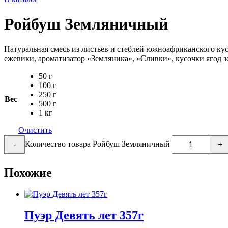
Ройбуш Земляничный
Натуральная смесь из листьев и стеблей южноафриканского ку
ежевики, ароматизатор «Земляника», «Сливки», кусочки ягод 
50 г
100 г
250 г
Вес
500 г
1 кг
Очистить
Количество товара Ройбуш Земляничный
-
+
Похожие
Пуэр Девять лет 357г