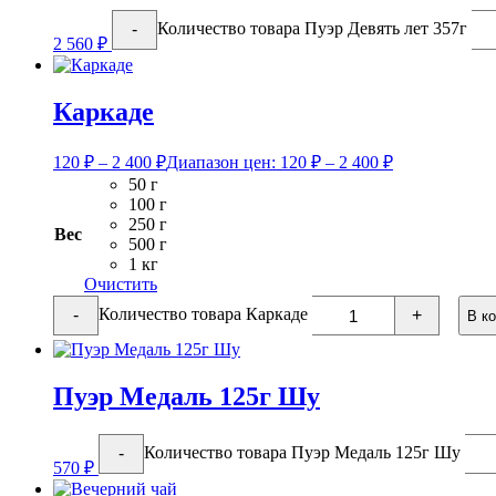
Количество товара Пуэр Девять лет 357г
-
2 560
₽
Каркаде
120
₽
–
2 400
₽
Диапазон цен: 120 ₽ – 2 400 ₽
50 г
100 г
250 г
Вес
500 г
1 кг
Очистить
Количество товара Каркаде
-
+
В к
Пуэр Медаль 125г Шу
Количество товара Пуэр Медаль 125г Шу
-
570
₽