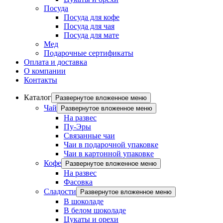
Посуда
Посуда для кофе
Посуда для чая
Посуда для мате
Мед
Подарочные сертификаты
Оплата и доставка
О компании
Контакты
Каталог
Развернутое вложенное меню
Чай
Развернутое вложенное меню
На развес
Пу-Эры
Связанные чаи
Чаи в подарочной упаковке
Чаи в картонной упаковке
Кофе
Развернутое вложенное меню
На развес
Фасовка
Сладости
Развернутое вложенное меню
В шоколаде
В белом шоколаде
Цукаты и орехи