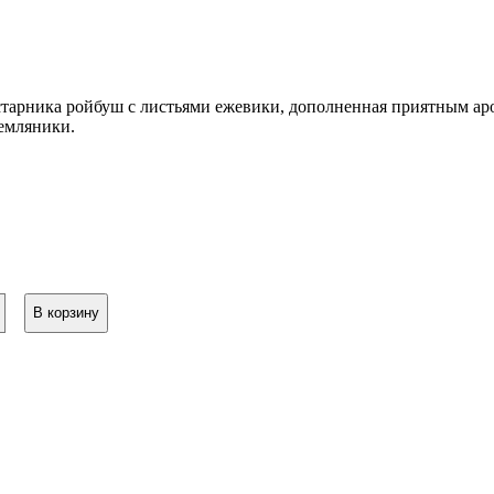
старника ройбуш с листьями ежевики, дополненная приятным аро
земляники.
В корзину