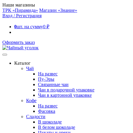
Наши магазины
ТРК «Пирамида»
Магазин «Знание»
Вход / Регистрация
0
шт. на сумму
0
₽
Оформить заказ
Каталог
Чай
На развес
Пу-Эры
Связанные чаи
Чаи в подарочной упаковке
Чаи в картонной упаковке
Кофе
На развес
Фасовка
Сладости
В шоколаде
В белом шоколаде
Цукаты и орехи