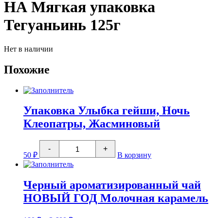
НА Мягкая упаковка
Тегуаньинь 125г
Нет в наличии
Похожие
Упаковка Улыбка гейши, Ночь
Клеопатры, Жасминовый
Количество
-
+
товара
50
₽
В корзину
Упаковка
Улыбка
гейши,
Ночь
Черный ароматизированный чай
Клеопатры,
НОВЫЙ ГОД Молочная карамель
Жасминовый