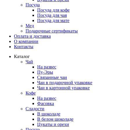
Посуда
Посуда для кофе
Посуда для чая
Посуда для мате
Мед
Подарочные сертификаты
Оплата и доставка
О компании
Контакты
Каталог
Чай
На развес
Пу-Эры
Связанные чаи
Чаи в подарочной упаковке
Чаи в картонной упаковке
Кофе
На развес
Фасовка
Сладости
В шоколаде
В белом шоколаде
Цукаты и орехи
Посуда