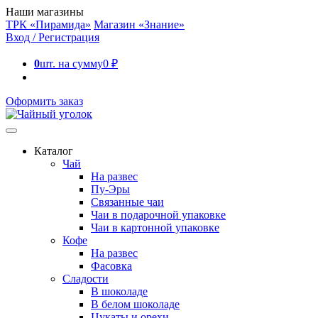
Наши магазины
ТРК «Пирамида»
Магазин «Знание»
Вход / Регистрация
0
шт. на сумму
0
₽
Оформить заказ
Каталог
Чай
На развес
Пу-Эры
Связанные чаи
Чаи в подарочной упаковке
Чаи в картонной упаковке
Кофе
На развес
Фасовка
Сладости
В шоколаде
В белом шоколаде
Цукаты и орехи