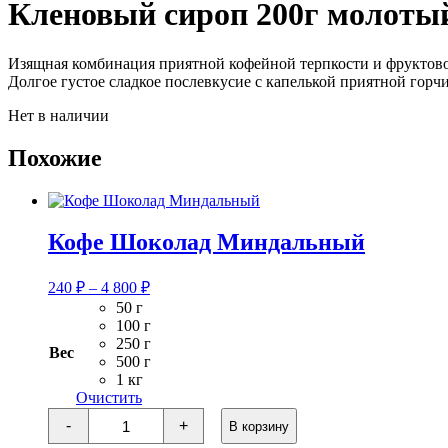
Кленовый сироп 200г молоты
Изящная комбинация приятной кофейной терпкости и фруктово
Долгое густое сладкое послевкусие с капелькой приятной горч
Нет в наличии
Похожие
Кофе Шоколад Миндальный
Диапазон
240
₽
–
4 800
₽
цен:
50 г
240 ₽
100 г
–
250 г
Вес
4
500 г
1 кг
800 ₽
Очистить
Количество
-
+
В корзину
товара
Кофе