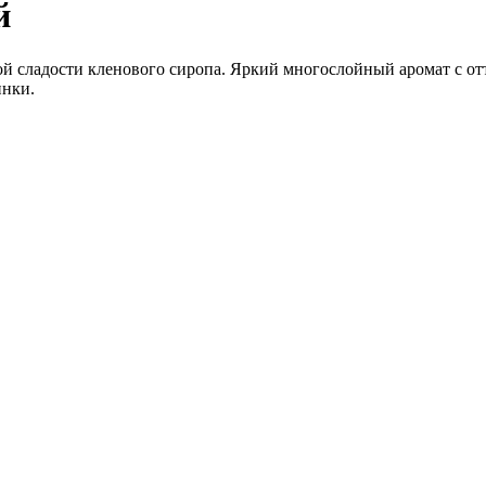
й
й сладости кленового сиропа. Яркий многослойный аромат с от
инки.