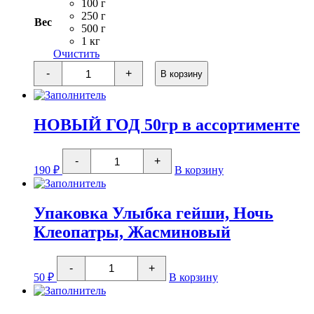
140 ₽
100 г
–
250 г
Вес
2
500 г
1 кг
800 ₽
Очистить
Количество
-
+
В корзину
товара
Граф
Грей
(с
НОВЫЙ ГОД 50гр в ассортименте
бергамотом)
Количество
-
+
товара
190
₽
В корзину
НОВЫЙ
ГОД
50гр
в
Упаковка Улыбка гейши, Ночь
ассортименте
Клеопатры, Жасминовый
Количество
-
+
товара
50
₽
В корзину
Упаковка
Улыбка
гейши,