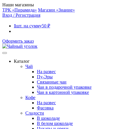
Наши магазины
ТРК «Пирамида»
Магазин «Знание»
Вход / Регистрация
1
шт. на сумму
50
₽
Оформить заказ
Каталог
Чай
На развес
Пу-Эры
Связанные чаи
Чаи в подарочной упаковке
Чаи в картонной упаковке
Кофе
На развес
Фасовка
Сладости
В шоколаде
В белом шоколаде
Цукаты и орехи