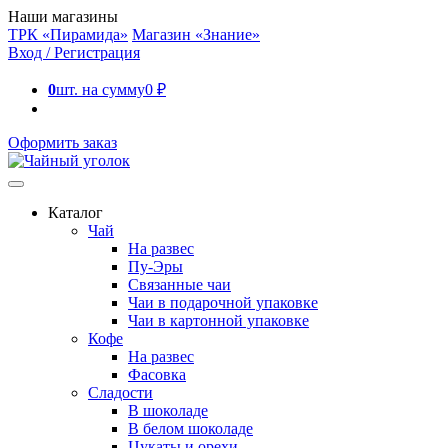
Наши магазины
ТРК «Пирамида»
Магазин «Знание»
Вход / Регистрация
0
шт. на сумму
0
₽
Оформить заказ
Каталог
Чай
На развес
Пу-Эры
Связанные чаи
Чаи в подарочной упаковке
Чаи в картонной упаковке
Кофе
На развес
Фасовка
Сладости
В шоколаде
В белом шоколаде
Цукаты и орехи