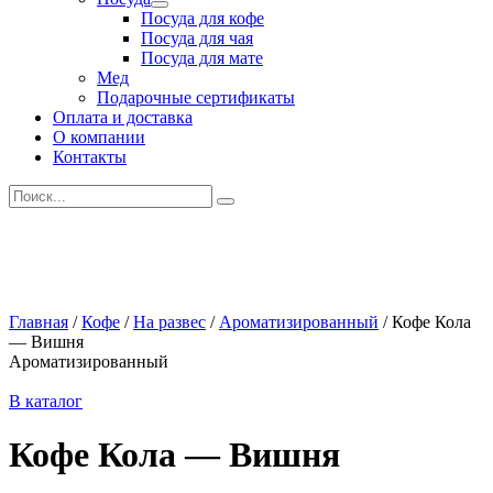
Развернутое
Посуда для кофе
вложенное
Посуда для чая
меню
Посуда для мате
Мед
Подарочные сертификаты
Оплата и доставка
О компании
Контакты
Искать:
Главная
/
Кофе
/
На развес
/
Ароматизированный
/
Кофе Кола
— Вишня
Ароматизированный
В каталог
Кофе Кола — Вишня