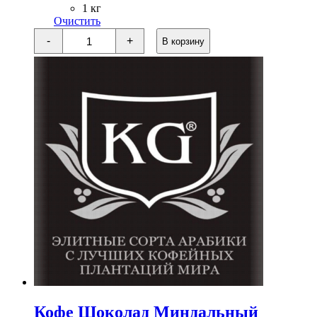
1 кг
800 ₽
Очистить
Количество
-
+
В корзину
товара
Кофе
Капучино-
Тирамису
Кофе Шоколад Миндальный