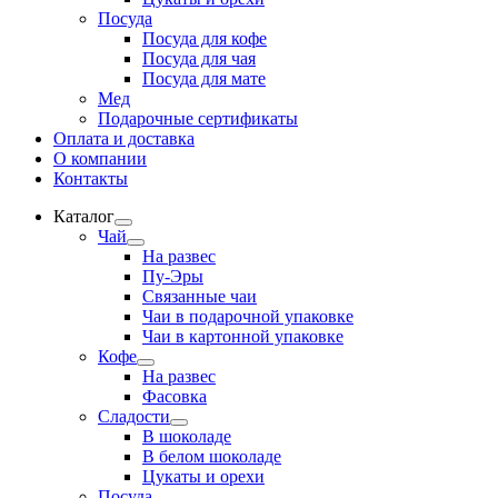
Посуда
Посуда для кофе
Посуда для чая
Посуда для мате
Мед
Подарочные сертификаты
Оплата и доставка
О компании
Контакты
Каталог
Развернутое
Чай
вложенное
Развернутое
На развес
меню
вложенное
Пу-Эры
меню
Связанные чаи
Чаи в подарочной упаковке
Чаи в картонной упаковке
Кофе
Развернутое
На развес
вложенное
Фасовка
меню
Сладости
Развернутое
В шоколаде
вложенное
В белом шоколаде
меню
Цукаты и орехи
Посуда