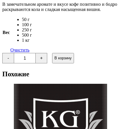
В замечательном аромате и вкусе кофе позитивно и бодро
раскрываются кола и сладкая насыщенная вишня.
50 г
100 г
250 г
Вес
500 г
1 кг
Очистить
Количество
-
+
В корзину
товара
Кофе
Кола
Похожие
-
Вишня