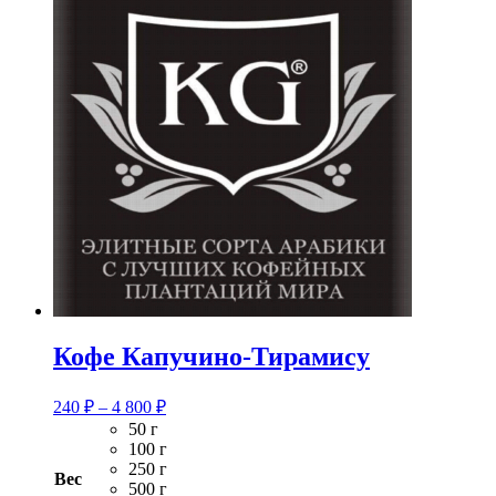
(Бейлиз)
Кофе Капучино-Тирамису
Диапазон
240
₽
–
4 800
₽
цен:
50 г
240 ₽
100 г
–
250 г
Вес
4
500 г