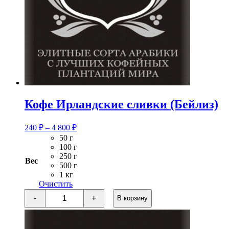
Кофе Ирландские сливки (Бейлиз)
Диапазон
240
₽
–
4 800
₽
цен:
50 г
240 ₽
100 г
–
250 г
Вес
4
500 г
1 кг
800 ₽
Очистить
Количество
-
+
В корзину
товара
Кофе
Ирландские
сливки