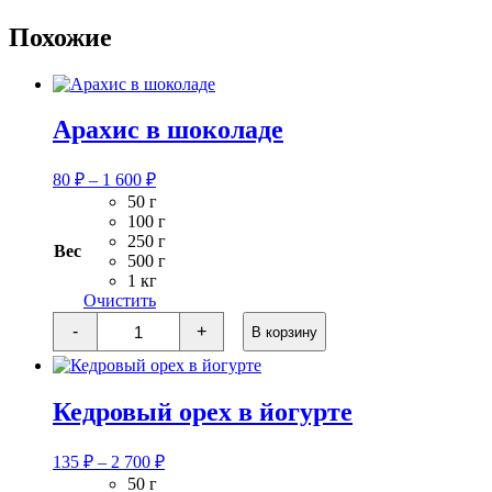
Похожие
Арахис в шоколаде
Диапазон
80
₽
–
1 600
₽
цен:
50 г
80 ₽
100 г
–
250 г
Вес
1
500 г
1 кг
600 ₽
Очистить
Количество
-
+
В корзину
товара
Арахис
в
шоколаде
Кедровый орех в йогурте
Диапазон
135
₽
–
2 700
₽
цен:
50 г