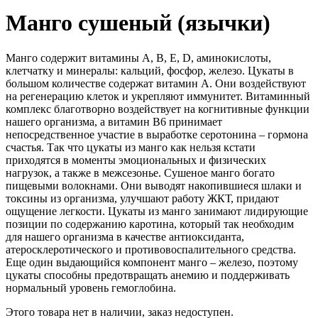
Манго сушеный (язычки)
Манго содержит витамины А, В, Е, D, аминокислоты,
клетчатку и минералы: кальций, фосфор, железо. Цукаты в
большом количестве содержат витамин А. Они воздействуют
на регенерацию клеток и укрепляют иммунитет. Витаминный
комплекс благотворно воздействует на когнитивные функции
нашего организма, а витамин В6 принимает
непосредственное участие в выработке серотонина – гормона
счастья. Так что цукаты из манго как нельзя кстати
приходятся в моменты эмоциональных и физических
нагрузок, а также в межсезонье. Сушеное манго богато
пищевыми волокнами. Они выводят накопившиеся шлаки и
токсины из организма, улучшают работу ЖКТ, придают
ощущение легкости. Цукаты из манго занимают лидирующие
позиции по содержанию каротина, который так необходим
для нашего организма в качестве антиоксиданта,
атеросклеротического и противовоспалительного средства.
Еще один выдающийся компонент манго – железо, поэтому
цукаты способны предотвращать анемию и поддерживать
нормальный уровень гемоглобина.
Этого товара нет в наличии, заказ недоступен.