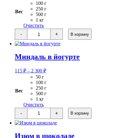
135 ₽
100 г
–
250 г
Вес
2
500 г
1 кг
700 ₽
Очистить
Количество
-
+
В корзину
товара
Кедровый
орех
в
Миндаль в йогурте
йогурте
Диапазон
115
₽
–
2 300
₽
цен:
50 г
115 ₽
100 г
–
250 г
Вес
2
500 г
1 кг
300 ₽
Очистить
Количество
-
+
В корзину
товара
Миндаль
в
йогурте
Изюм в шоколаде