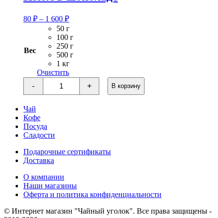
Диапазон
80
₽
–
1 600
₽
цен:
50 г
80 ₽
100 г
–
250 г
Вес
1
500 г
1 кг
600 ₽
Очистить
Количество
-
+
В корзину
товара
Изюм
в
Чай
шоколаде
Кофе
Посуда
Сладости
Подарочные сертификаты
Доставка
О компании
Наши магазины
Оферта и политика конфиденциальности
© Интернет магазин "Чайный уголок". Все права защищены -