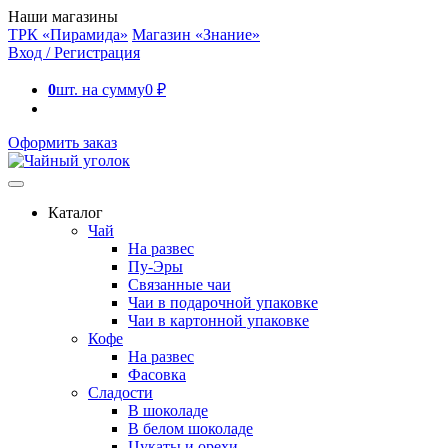
Наши магазины
ТРК «Пирамида»
Магазин «Знание»
Вход / Регистрация
0
шт. на сумму
0
₽
Оформить заказ
Каталог
Чай
На развес
Пу-Эры
Связанные чаи
Чаи в подарочной упаковке
Чаи в картонной упаковке
Кофе
На развес
Фасовка
Сладости
В шоколаде
В белом шоколаде
Цукаты и орехи