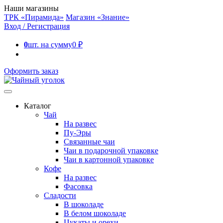
Наши магазины
ТРК «Пирамида»
Магазин «Знание»
Вход / Регистрация
0
шт. на сумму
0
₽
Оформить заказ
Каталог
Чай
На развес
Пу-Эры
Связанные чаи
Чаи в подарочной упаковке
Чаи в картонной упаковке
Кофе
На развес
Фасовка
Сладости
В шоколаде
В белом шоколаде
Цукаты и орехи