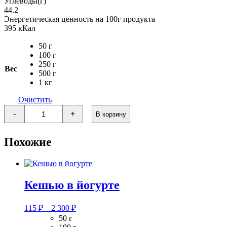
Углеводы(г)
44.2
Энергетическая ценность на 100г продукта
395 кКал
50 г
100 г
250 г
Вес
500 г
1 кг
Очистить
Количество
-
+
В корзину
товара
Драже
БИСЕР
Похожие
рисовые
шарики
в
шоколадной
глазури
Кешью в йогурте
Диапазон
115
₽
–
2 300
₽
цен:
50 г
115 ₽