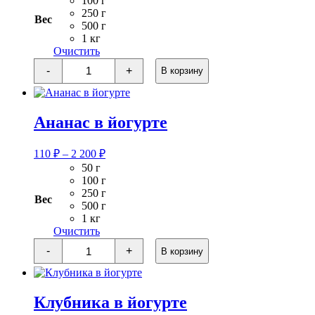
100 г
–
250 г
Вес
2
500 г
1 кг
300 ₽
Очистить
Количество
-
+
В корзину
товара
Кешью
в
йогурте
Ананас в йогурте
Диапазон
110
₽
–
2 200
₽
цен:
50 г
110 ₽
100 г
–
250 г
Вес
2
500 г
1 кг
200 ₽
Очистить
Количество
-
+
В корзину
товара
Ананас
в
йогурте
Клубника в йогурте