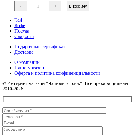
Количество
-
+
В корзину
товара
Грецкий
орех
Чай
в
Кофе
йогуртово-
Посуда
шоколадной
Сладости
глазури
с
малиной
Подарочные сертификаты
Доставка
О компании
Наши магазины
Оферта и политика конфиденциальности
© Интернет магазин "Чайный уголок". Все права защищены -
2010-2026