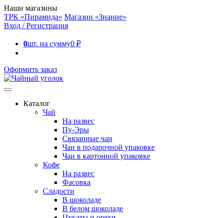
Наши магазины
ТРК «Пирамида»
Магазин «Знание»
Вход / Регистрация
0
шт. на сумму
0
₽
Оформить заказ
Каталог
Чай
На развес
Пу-Эры
Связанные чаи
Чаи в подарочной упаковке
Чаи в картонной упаковке
Кофе
На развес
Фасовка
Сладости
В шоколаде
В белом шоколаде
Цукаты и орехи