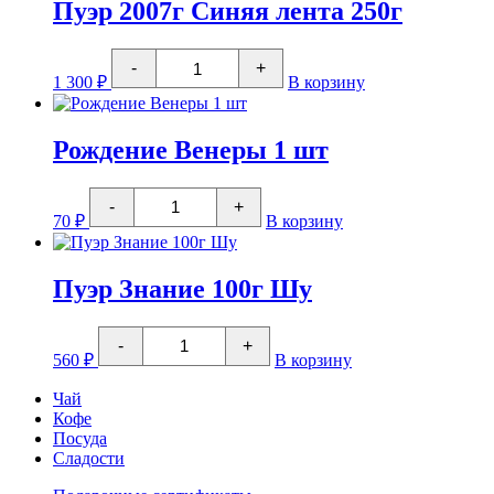
100г
Пуэр 2007г Синяя лента 250г
Количество
-
+
товара
1 300
₽
В корзину
Пуэр
2007г
Синяя
лента
Рождение Венеры 1 шт
250г
Количество
-
+
товара
70
₽
В корзину
Рождение
Венеры
1
шт
Пуэр Знание 100г Шу
Количество
-
+
товара
560
₽
В корзину
Пуэр
Знание
Чай
100г
Кофе
Шу
Посуда
Сладости