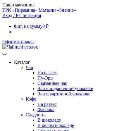
Наши магазины
ТРК «Пирамида»
Магазин «Знание»
Вход / Регистрация
0
шт. на сумму
0
₽
Оформить заказ
Каталог
Чай
На развес
Пу-Эры
Связанные чаи
Чаи в подарочной упаковке
Чаи в картонной упаковке
Кофе
На развес
Фасовка
Сладости
В шоколаде
В белом шоколаде
Цукаты и орехи