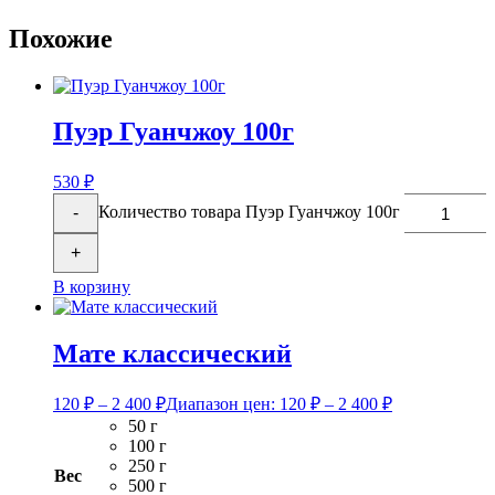
Похожие
Пуэр Гуанчжоу 100г
530
₽
Количество товара Пуэр Гуанчжоу 100г
-
+
В корзину
Мате классический
120
₽
–
2 400
₽
Диапазон цен: 120 ₽ – 2 400 ₽
50 г
100 г
250 г
Вес
500 г