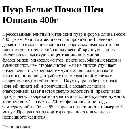
Пуэр Белые Почки Шен
Юннань 400г
Прессованный элитный китайский пуэр в форме блина весом
400 грамм. Чай изготавливается в провинции Юньнань,
делают его исключительно из серебристых нежных типсов
или листовых почек, собранных весной вручную. Типсы
имеют более высокую концентрацию витаминов,
флавоноидов, микроэлементов, пектинов, эфирных масел и
аминокислот, чем старые листья. Чай из типсов улучшает
обмен веществ, укрепляет иммунитет, выводит шлаки и
токсины, нормализует работу поджелудочной железы и
сердечно-сосудистой системы. Вкус пуэра из белых почек
нежный приятный и воздушный, а аромат легкий и
благородный. Цвет настоя светло-золотистый, практически
прозрачный. Заваривать отколотый от блина кусочек нужно в
количестве 3-5 грамм на 200 мл фильтрованной воды
температурой не более 85 градусов и настаивать примерно 5
минут. Прекрасно подходит для дневного и вечернего
неспешного чаепития.
Нет в наличии