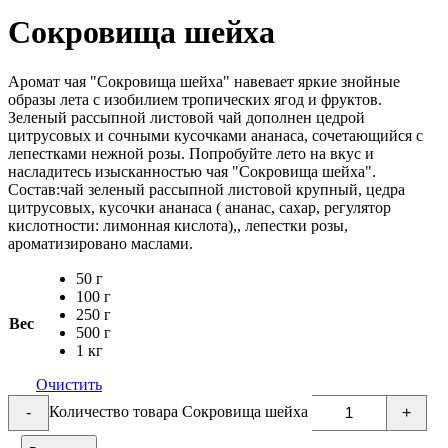
Сокровища шейха
Аромат чая "Сокровища шейха" навевает яркие знойные
образы лета с изобилием тропических ягод и фруктов.
Зеленый рассыпной листовой чай дополнен цедрой
цитрусовых и сочными кусочками ананаса, сочетающийся с
лепестками нежной розы. Попробуйте лето на вкус и
насладитесь изысканностью чая "Сокровища шейха".
Состав:чай зеленый рассыпной листовой крупный, цедра
цитрусовых, кусочки ананаса ( ананас, сахар, регулятор
кислотности: лимонная кислота),, лепестки розы,
ароматизировано маслами.
50 г
100 г
250 г
Вес
500 г
1 кг
Очистить
Количество товара Сокровища шейха
-
+