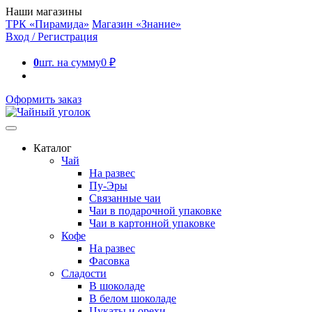
Наши магазины
ТРК «Пирамида»
Магазин «Знание»
Вход / Регистрация
0
шт. на сумму
0
₽
Оформить заказ
Каталог
Чай
На развес
Пу-Эры
Связанные чаи
Чаи в подарочной упаковке
Чаи в картонной упаковке
Кофе
На развес
Фасовка
Сладости
В шоколаде
В белом шоколаде
Цукаты и орехи