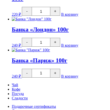
Количество
-
+
товара
220
₽
В корзину
Банка
"Почтовая
марка
Европа"
Банка «Лондон» 100г
100г
Количество
-
+
товара
240
₽
В корзину
Банка
"Лондон"
100г
Банка «Париж» 100г
Количество
-
+
товара
240
₽
В корзину
Банка
"Париж"
Чай
100г
Кофе
Посуда
Сладости
Подарочные сертификаты