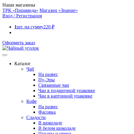
Наши магазины
ТРК «Пирамида»
Магазин «Знание»
Вход / Регистрация
1
шт. на сумму
220
₽
Оформить заказ
Каталог
Чай
На развес
Пу-Эры
Связанные чаи
Чаи в подарочной упаковке
Чаи в картонной упаковке
Кофе
На развес
Фасовка
Сладости
В шоколаде
В белом шоколаде
Цукаты и орехи