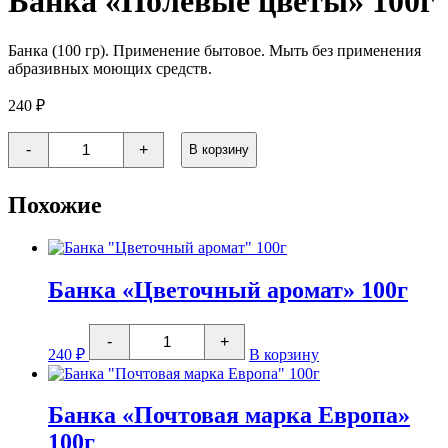
Банка «Полевые цветы» 100г
Банка (100 гр). Применение бытовое. Мыть без применения
абразивных моющих средств.
240
₽
Количество
-
+
В корзину
товара
Банка
"Полевые
Похожие
цветы"
100г
Банка «Цветочный аромат» 100г
Количество
-
+
товара
240
₽
В корзину
Банка
"Цветочный
аромат"
100г
Банка «Почтовая марка Европа»
100г