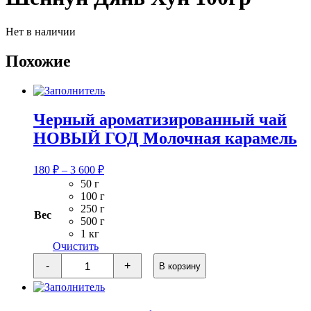
Нет в наличии
Похожие
Черный ароматизированный чай
НОВЫЙ ГОД Молочная карамель
Диапазон
180
₽
–
3 600
₽
цен:
50 г
180 ₽
100 г
–
250 г
Вес
3
500 г
1 кг
600 ₽
Очистить
Количество
-
+
В корзину
товара
Черный
ароматизированный
чай