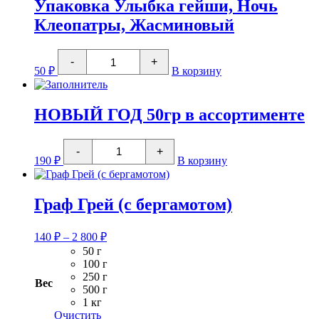
Упаковка Улыбка гейши, Ночь
НОВЫЙ
ГОД
Клеопатры, Жасминовый
Молочная
карамель
Количество
-
+
товара
50
₽
В корзину
Упаковка
Улыбка
гейши,
Ночь
НОВЫЙ ГОД 50гр в ассортименте
Клеопатры,
Жасминовый
Количество
-
+
товара
190
₽
В корзину
НОВЫЙ
ГОД
50гр
в
Граф Грей (с бергамотом)
ассортименте
Диапазон
140
₽
–
2 800
₽
цен:
50 г
140 ₽
100 г
–
250 г
Вес
2
500 г
1 кг
800 ₽
Очистить