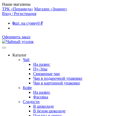
Наши магазины
ТРК «Пирамида»
Магазин «Знание»
Вход / Регистрация
0
шт. на сумму
0
₽
Оформить заказ
Каталог
Чай
На развес
Пу-Эры
Связанные чаи
Чаи в подарочной упаковке
Чаи в картонной упаковке
Кофе
На развес
Фасовка
Сладости
В шоколаде
В белом шоколаде
Цукаты и орехи