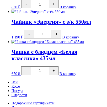
Количество
-
+
товара
830
₽
В корзину
Чайник
"Фичино"
900мл
Чайник «Энергия» с з/к 550мл
Количество
-
+
товара
1 190
₽
В корзину
Чайник
"Энергия"
с
з/
Чашка с блюдцем «Белая
к
классика» 435мл
550мл
Количество
-
+
товара
670
₽
В корзину
Чашка
с
Чай
блюдцем
Кофе
"Белая
Посуда
классика"
435мл
Сладости
Подарочные сертификаты