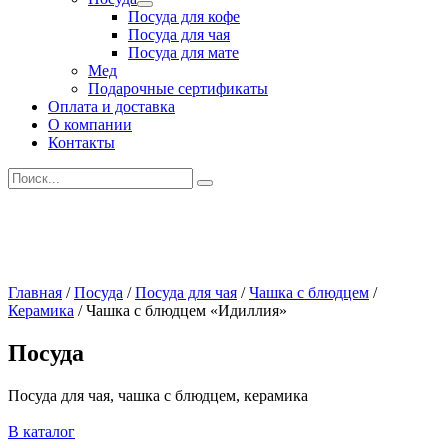
Развернутое
Посуда для кофе
вложенное
Посуда для чая
меню
Посуда для мате
Мед
Подарочные сертификаты
Оплата и доставка
О компании
Контакты
Искать:
Главная
/
Посуда
/
Посуда для чая
/
Чашка с блюдцем
/
Керамика
/
Чашка с блюдцем «Идиллия»
Посуда
Посуда для чая, чашка с блюдцем, керамика
В каталог