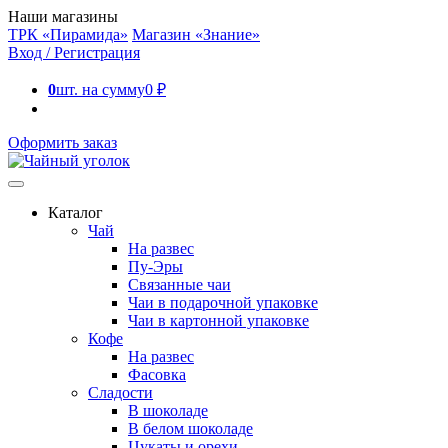
Наши магазины
ТРК «Пирамида»
Магазин «Знание»
Вход / Регистрация
0
шт. на сумму
0
₽
Оформить заказ
Каталог
Чай
На развес
Пу-Эры
Связанные чаи
Чаи в подарочной упаковке
Чаи в картонной упаковке
Кофе
На развес
Фасовка
Сладости
В шоколаде
В белом шоколаде
Цукаты и орехи