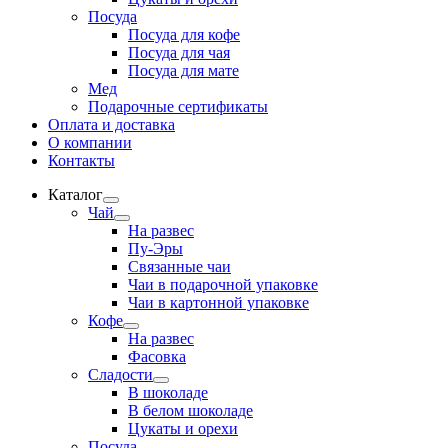
Посуда
Посуда для кофе
Посуда для чая
Посуда для мате
Мед
Подарочные сертификаты
Оплата и доставка
О компании
Контакты
Каталог
Развернутое
Чай
вложенное
Развернутое
На развес
меню
вложенное
Пу-Эры
меню
Связанные чаи
Чаи в подарочной упаковке
Чаи в картонной упаковке
Кофе
Развернутое
На развес
вложенное
Фасовка
меню
Сладости
Развернутое
В шоколаде
вложенное
В белом шоколаде
меню
Цукаты и орехи
Посуда