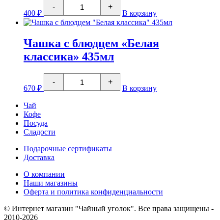
Количество
-
+
товара
400
₽
В корзину
Чашка
с
блюдцем
"Удачная
Чашка с блюдцем «Белая
перспектива"
классика» 435мл
200мл
Количество
-
+
товара
670
₽
В корзину
Чашка
с
Чай
блюдцем
Кофе
"Белая
Посуда
классика"
435мл
Сладости
Подарочные сертификаты
Доставка
О компании
Наши магазины
Оферта и политика конфиденциальности
© Интернет магазин "Чайный уголок". Все права защищены -
2010-2026