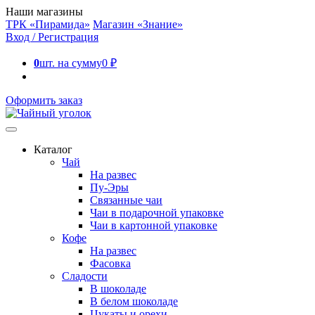
Наши магазины
ТРК «Пирамида»
Магазин «Знание»
Вход / Регистрация
0
шт. на сумму
0
₽
Оформить заказ
Каталог
Чай
На развес
Пу-Эры
Связанные чаи
Чаи в подарочной упаковке
Чаи в картонной упаковке
Кофе
На развес
Фасовка
Сладости
В шоколаде
В белом шоколаде
Цукаты и орехи