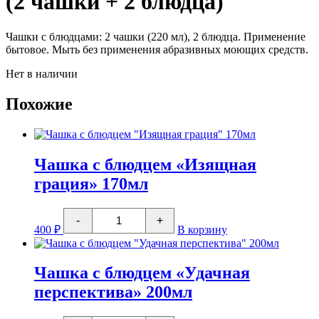
(2 чашки + 2 блюдца)
Чашки с блюдцами: 2 чашки (220 мл), 2 блюдца. Применение
бытовое. Мыть без применения абразивных моющих средств.
Нет в наличии
Похожие
Чашка с блюдцем «Изящная
грация» 170мл
Количество
-
+
товара
400
₽
В корзину
Чашка
с
блюдцем
"Изящная
Чашка с блюдцем «Удачная
грация"
перспектива» 200мл
170мл