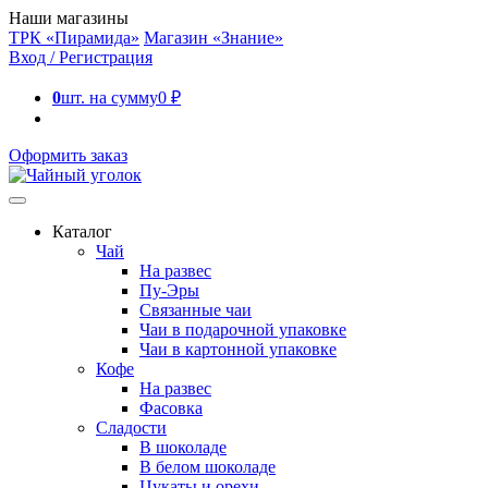
Наши магазины
ТРК «Пирамида»
Магазин «Знание»
Вход / Регистрация
0
шт. на сумму
0
₽
Оформить заказ
Каталог
Чай
На развес
Пу-Эры
Связанные чаи
Чаи в подарочной упаковке
Чаи в картонной упаковке
Кофе
На развес
Фасовка
Сладости
В шоколаде
В белом шоколаде
Цукаты и орехи