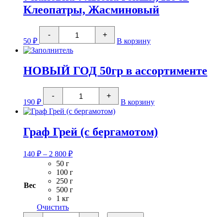
Клеопатры, Жасминовый
Количество
-
+
товара
50
₽
В корзину
Упаковка
Улыбка
гейши,
Ночь
НОВЫЙ ГОД 50гр в ассортименте
Клеопатры,
Жасминовый
Количество
-
+
товара
190
₽
В корзину
НОВЫЙ
ГОД
50гр
в
Граф Грей (с бергамотом)
ассортименте
Диапазон
140
₽
–
2 800
₽
цен:
50 г
140 ₽
100 г
–
250 г
Вес
2
500 г
1 кг
800 ₽
Очистить
Количество