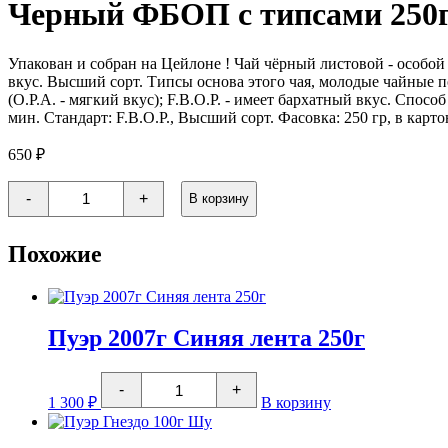
Черный ФБОП с типсами 250
Упакован и собран на Цейлоне ! Чай чёрный листовой - особой 
вкус. Высший сорт. Типсы основа этого чая, молодые чайные по
(O.P.A. - мягкий вкус); F.B.O.P. - имеет бархатный вкус. Спос
мин. Стандарт: F.B.O.P., Высший сорт. Фасовка: 250 гр, в карто
650
₽
Количество
-
+
В корзину
товара
Черный
ФБОП
Похожие
с
типсами
250г
Пуэр 2007г Синяя лента 250г
Количество
-
+
товара
1 300
₽
В корзину
Пуэр
2007г
Синяя