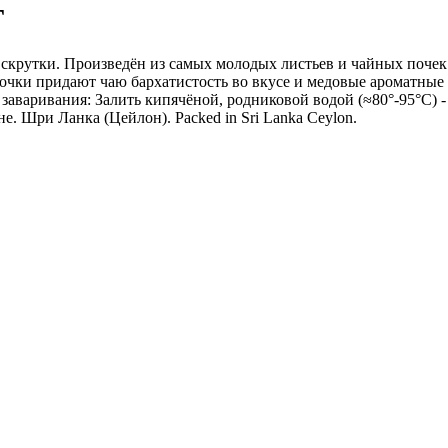
г
скрутки. Произведён из самых молодых листьев и чайных почек (
чки придают чаю бархатистость во вкусе и медовые ароматные нот
об заваривания: Залить кипячёной, родниковой водой (≈80°-95°С) 
не. Шри Ланка (Цейлон). Packed in Sri Lanka Ceylon.