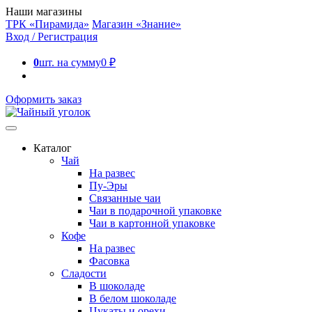
Наши магазины
ТРК «Пирамида»
Магазин «Знание»
Вход / Регистрация
0
шт. на сумму
0
₽
Оформить заказ
Каталог
Чай
На развес
Пу-Эры
Связанные чаи
Чаи в подарочной упаковке
Чаи в картонной упаковке
Кофе
На развес
Фасовка
Сладости
В шоколаде
В белом шоколаде
Цукаты и орехи