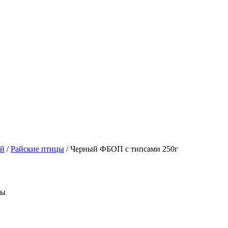
ий
/
Райские птицы
/
Черный ФБОП с типсами 250г
цы