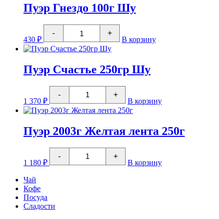
лента
Пуэр Гнездо 100г Шу
250г
Количество
-
+
товара
430
₽
В корзину
Пуэр
Гнездо
100г
Шу
Пуэр Счастье 250гр Шу
Количество
-
+
товара
1 370
₽
В корзину
Пуэр
Счастье
250гр
Шу
Пуэр 2003г Желтая лента 250г
Количество
-
+
товара
1 180
₽
В корзину
Пуэр
2003г
Чай
Желтая
Кофе
лента
Посуда
250г
Сладости