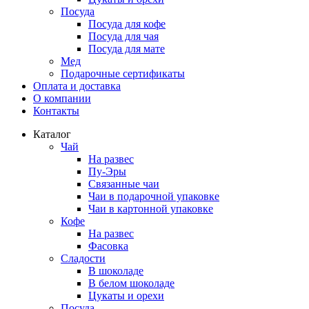
Посуда
Посуда для кофе
Посуда для чая
Посуда для мате
Мед
Подарочные сертификаты
Оплата и доставка
О компании
Контакты
Каталог
Чай
На развес
Пу-Эры
Связанные чаи
Чаи в подарочной упаковке
Чаи в картонной упаковке
Кофе
На развес
Фасовка
Сладости
В шоколаде
В белом шоколаде
Цукаты и орехи
Посуда