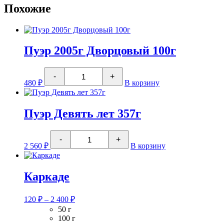
Похожие
Пуэр 2005г Дворцовый 100г
Количество
-
+
товара
480
₽
В корзину
Пуэр
2005г
Дворцовый
100г
Пуэр Девять лет 357г
Количество
-
+
товара
2 560
₽
В корзину
Пуэр
Девять
лет
357г
Каркаде
Диапазон
120
₽
–
2 400
₽
цен:
50 г
120 ₽
100 г