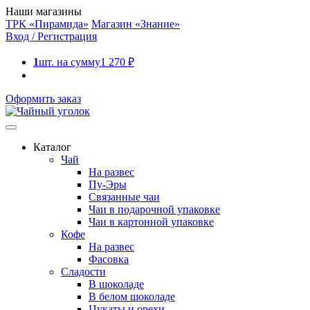
Наши магазины
ТРК «Пирамида»
Магазин «Знание»
Вход / Регистрация
1
шт. на сумму
1 270
₽
Оформить заказ
Каталог
Чай
На развес
Пу-Эры
Связанные чаи
Чаи в подарочной упаковке
Чаи в картонной упаковке
Кофе
На развес
Фасовка
Сладости
В шоколаде
В белом шоколаде
Цукаты и орехи