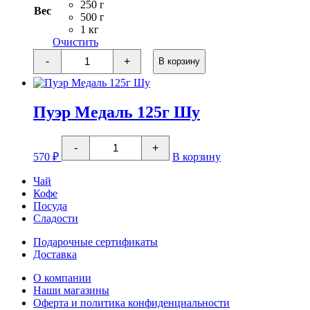
–
250 г
Вес
2
500 г
1 кг
400 ₽
Очистить
Количество
-
+
В корзину
товара
Каркаде
Пуэр Медаль 125г Шу
Количество
-
+
товара
570
₽
В корзину
Пуэр
Медаль
Чай
125г
Кофе
Шу
Посуда
Сладости
Подарочные сертификаты
Доставка
О компании
Наши магазины
Оферта и политика конфиденциальности