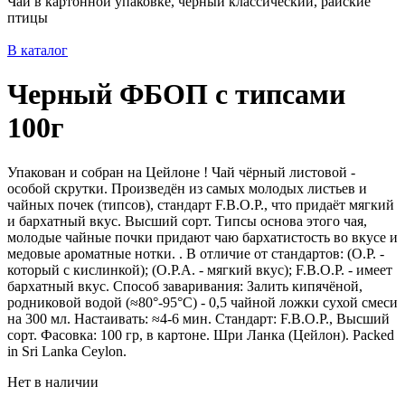
Чаи в картонной упаковке, черный классический, райские
птицы
В каталог
Черный ФБОП с типсами
100г
Упакован и собран на Цейлоне ! Чай чёрный листовой -
особой скрутки. Произведён из самых молодых листьев и
чайных почек (типсов), стандарт F.B.O.P., что придаёт мягкий
и бархатный вкус. Высший сорт. Типсы основа этого чая,
молодые чайные почки придают чаю бархатистость во вкусе и
медовые ароматные нотки. . В отличие от стандартов: (O.P. -
который с кислинкой); (O.P.A. - мягкий вкус); F.B.O.P. - имеет
бархатный вкус. Способ заваривания: Залить кипячёной,
родниковой водой (≈80°-95°С) - 0,5 чайной ложки сухой смеси
на 300 мл. Настаивать: ≈4-6 мин. Стандарт: F.B.O.P., Высший
сорт. Фасовка: 100 гр, в картоне. Шри Ланка (Цейлон). Packed
in Sri Lanka Ceylon.
Нет в наличии