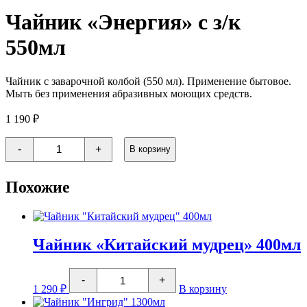
Чайник «Энергия» с з/к
550мл
Чайник с заварочной колбой (550 мл). Применение бытовое.
Мыть без применения абразивных моющих средств.
1 190
₽
Количество
-
+
В корзину
товара
Чайник
"Энергия"
Похожие
с
з/
к
550мл
Чайник «Китайский мудрец» 400мл
Количество
-
+
товара
1 290
₽
В корзину
Чайник
"Китайский