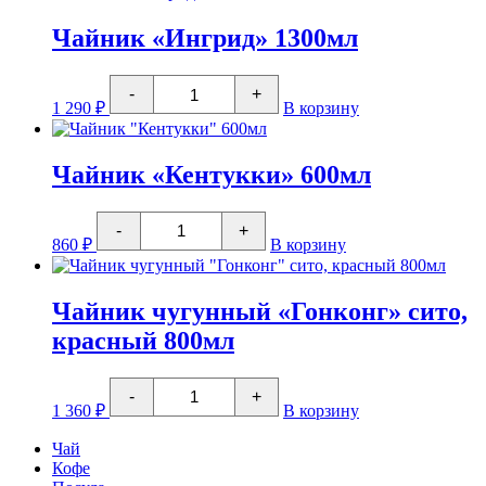
мудрец"
400мл
Чайник «Ингрид» 1300мл
Количество
-
+
товара
1 290
₽
В корзину
Чайник
"Ингрид"
1300мл
Чайник «Кентукки» 600мл
Количество
-
+
товара
860
₽
В корзину
Чайник
"Кентукки"
600мл
Чайник чугунный «Гонконг» сито,
красный 800мл
Количество
-
+
товара
1 360
₽
В корзину
Чайник
чугунный
Чай
"Гонконг"
Кофе
сито,