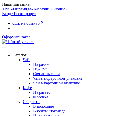
Наши магазины
ТРК «Пирамида»
Магазин «Знание»
Вход / Регистрация
0
шт. на сумму
0
₽
Оформить заказ
Каталог
Чай
На развес
Пу-Эры
Связанные чаи
Чаи в подарочной упаковке
Чаи в картонной упаковке
Кофе
На развес
Фасовка
Сладости
В шоколаде
В белом шоколаде
Цукаты и орехи