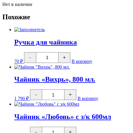
Нет в наличии
Похожие
Ручка для чайника
Количество
-
+
товара
70
₽
В корзину
Ручка
для
чайника
Чайник «Вихрь», 800 мл.
Количество
-
+
товара
1 790
₽
В корзину
Чайник
"Вихрь",
800
мл.
Чайник «Любовь» с з/к 600мл
Количество
-
+