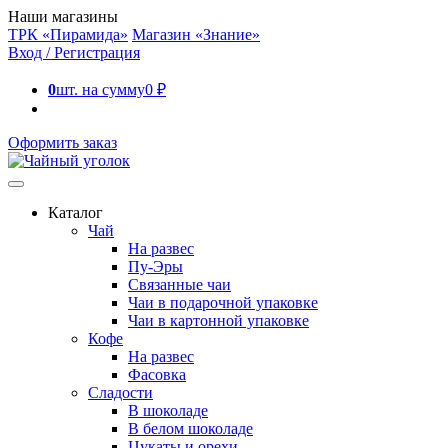
Наши магазины
ТРК «Пирамида»
Магазин «Знание»
Вход / Регистрация
0
шт. на сумму
0
₽
Оформить заказ
Каталог
Чай
На развес
Пу-Эры
Связанные чаи
Чаи в подарочной упаковке
Чаи в картонной упаковке
Кофе
На развес
Фасовка
Сладости
В шоколаде
В белом шоколаде
Цукаты и орехи