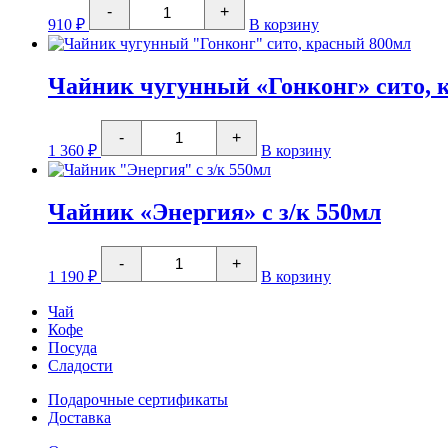
Количество
-
+
товара
910
₽
В корзину
Чайник
"Джотто"
1200мл
Чайник чугунный «Гонконг» сито, 
Количество
-
+
товара
1 360
₽
В корзину
Чайник
чугунный
"Гонконг"
сито,
Чайник «Энергия» с з/к 550мл
красный
800мл
Количество
-
+
товара
1 190
₽
В корзину
Чайник
"Энергия"
Чай
с
Кофе
з/
Посуда
к
550мл
Сладости
Подарочные сертификаты
Доставка