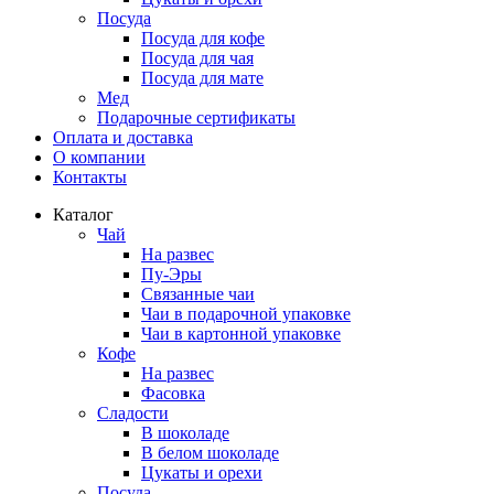
Посуда
Посуда для кофе
Посуда для чая
Посуда для мате
Мед
Подарочные сертификаты
Оплата и доставка
О компании
Контакты
Каталог
Чай
На развес
Пу-Эры
Связанные чаи
Чаи в подарочной упаковке
Чаи в картонной упаковке
Кофе
На развес
Фасовка
Сладости
В шоколаде
В белом шоколаде
Цукаты и орехи
Посуда