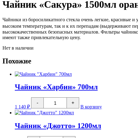
Чайник «Сакура» 1500мл ор
Чайники из боросиликатного стекла очень легкие, красивые и 
высоким температурам, так и к их перепадам (выдерживают п
высококачественных безопасных материалов. Фильтры чайнико
имеют также привлекательную цену.
Нет в наличии
Похожие
Чайник «Харбин» 700мл
Количество
-
+
товара
1 140
₽
В корзину
Чайник
"Харбин"
700мл
Чайник «Джотто» 1200мл