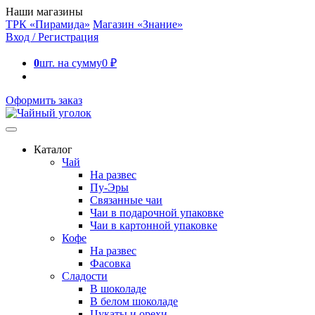
Наши магазины
ТРК «Пирамида»
Магазин «Знание»
Вход / Регистрация
0
шт. на сумму
0
₽
Оформить заказ
Каталог
Чай
На развес
Пу-Эры
Связанные чаи
Чаи в подарочной упаковке
Чаи в картонной упаковке
Кофе
На развес
Фасовка
Сладости
В шоколаде
В белом шоколаде
Цукаты и орехи