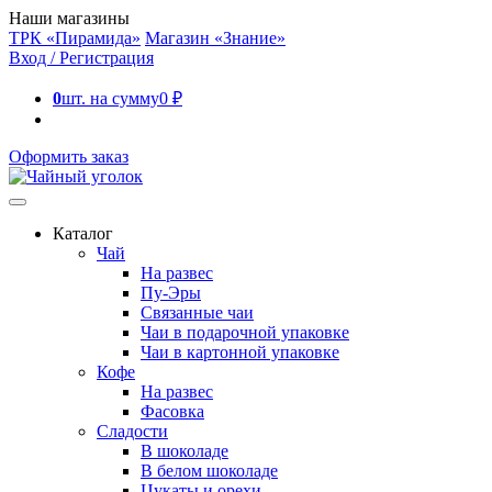
Наши магазины
ТРК «Пирамида»
Магазин «Знание»
Вход / Регистрация
0
шт. на сумму
0
₽
Оформить заказ
Каталог
Чай
На развес
Пу-Эры
Связанные чаи
Чаи в подарочной упаковке
Чаи в картонной упаковке
Кофе
На развес
Фасовка
Сладости
В шоколаде
В белом шоколаде
Цукаты и орехи