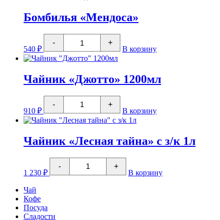
900мл
Бомбилья «Мендоса»
Количество
-
+
товара
540
₽
В корзину
Бомбилья
"Мендоса"
Чайник «Джотто» 1200мл
Количество
-
+
товара
910
₽
В корзину
Чайник
"Джотто"
1200мл
Чайник «Лесная тайна» с з/к 1л
Количество
-
+
товара
1 230
₽
В корзину
Чайник
"Лесная
Чай
тайна"
Кофе
с
Посуда
з/
к
Сладости