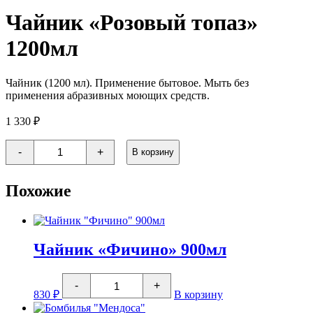
Чайник «Розовый топаз»
1200мл
Чайник (1200 мл). Применение бытовое. Мыть без
применения абразивных моющих средств.
1 330
₽
Количество
-
+
В корзину
товара
Чайник
"Розовый
Похожие
топаз"
1200мл
Чайник «Фичино» 900мл
Количество
-
+
товара
830
₽
В корзину
Чайник
"Фичино"