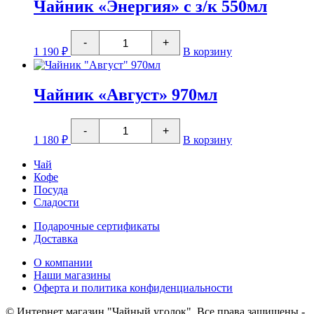
400мл
Чайник «Энергия» с з/к 550мл
Количество
-
+
товара
1 190
₽
В корзину
Чайник
"Энергия"
с
з/
Чайник «Август» 970мл
к
550мл
Количество
-
+
товара
1 180
₽
В корзину
Чайник
"Август"
Чай
970мл
Кофе
Посуда
Сладости
Подарочные сертификаты
Доставка
О компании
Наши магазины
Оферта и политика конфиденциальности
© Интернет магазин "Чайный уголок". Все права защищены -