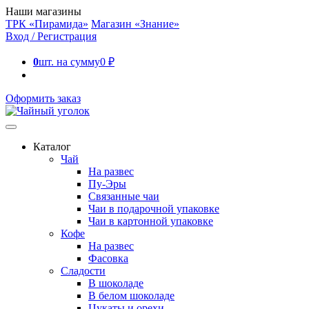
Наши магазины
ТРК «Пирамида»
Магазин «Знание»
Вход / Регистрация
0
шт. на сумму
0
₽
Оформить заказ
Каталог
Чай
На развес
Пу-Эры
Связанные чаи
Чаи в подарочной упаковке
Чаи в картонной упаковке
Кофе
На развес
Фасовка
Сладости
В шоколаде
В белом шоколаде
Цукаты и орехи