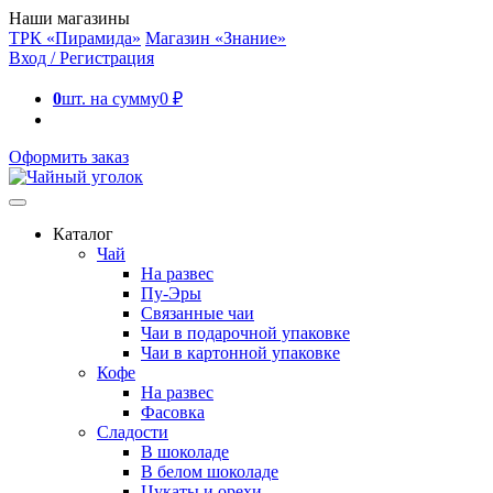
Наши магазины
ТРК «Пирамида»
Магазин «Знание»
Вход / Регистрация
0
шт. на сумму
0
₽
Оформить заказ
Каталог
Чай
На развес
Пу-Эры
Связанные чаи
Чаи в подарочной упаковке
Чаи в картонной упаковке
Кофе
На развес
Фасовка
Сладости
В шоколаде
В белом шоколаде
Цукаты и орехи