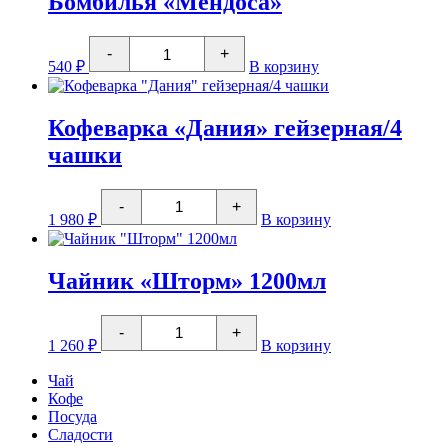
Бомбилья «Мендоса»
бронза
Количество
-
+
товара
540
₽
В корзину
Бомбилья
"Мендоса"
Кофеварка «Дания» гейзерная/4
чашки
Количество
-
+
товара
1 980
₽
В корзину
Кофеварка
"Дания"
гейзерная/4
чашки
Чайник «Шторм» 1200мл
Количество
-
+
товара
1 260
₽
В корзину
Чайник
"Шторм"
Чай
1200мл
Кофе
Посуда
Сладости