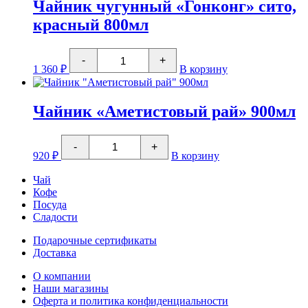
"Хрусталик"
Чайник чугунный «Гонконг» сито,
красный 800мл
Количество
-
+
товара
1 360
₽
В корзину
Чайник
чугунный
"Гонконг"
сито,
Чайник «Аметистовый рай» 900мл
красный
800мл
Количество
-
+
товара
920
₽
В корзину
Чайник
"Аметистовый
Чай
рай"
Кофе
900мл
Посуда
Сладости
Подарочные сертификаты
Доставка
О компании
Наши магазины
Оферта и политика конфиденциальности