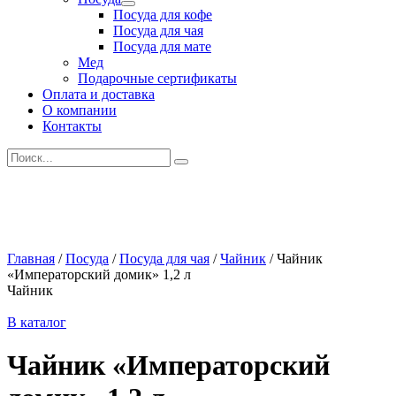
Развернутое
Посуда для кофе
вложенное
Посуда для чая
меню
Посуда для мате
Мед
Подарочные сертификаты
Оплата и доставка
О компании
Контакты
Искать:
Главная
/
Посуда
/
Посуда для чая
/
Чайник
/
Чайник
«Императорский домик» 1,2 л
Чайник
В каталог
Чайник «Императорский