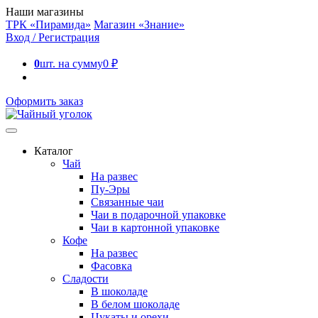
Наши магазины
ТРК «Пирамида»
Магазин «Знание»
Вход / Регистрация
0
шт. на сумму
0
₽
Оформить заказ
Каталог
Чай
На развес
Пу-Эры
Связанные чаи
Чаи в подарочной упаковке
Чаи в картонной упаковке
Кофе
На развес
Фасовка
Сладости
В шоколаде
В белом шоколаде
Цукаты и орехи