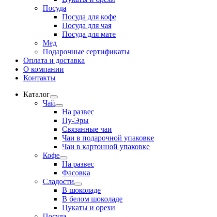
Посуда
Посуда для кофе
Посуда для чая
Посуда для мате
Мед
Подарочные сертификаты
Оплата и доставка
О компании
Контакты
Каталог
Развернутое
Чай
вложенное
Развернутое
На развес
меню
вложенное
Пу-Эры
меню
Связанные чаи
Чаи в подарочной упаковке
Чаи в картонной упаковке
Кофе
Развернутое
На развес
вложенное
Фасовка
меню
Сладости
Развернутое
В шоколаде
вложенное
В белом шоколаде
меню
Цукаты и орехи
Посуда