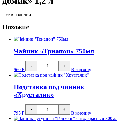
домик» 1,2 л
Нет в наличии
Похожие
Чайник «Трианон» 750мл
Количество
-
+
товара
960
₽
В корзину
Чайник
"Трианон"
750мл
Подставка под чайник
«Хрусталик»
Количество
-
+
товара
795
₽
В корзину
Подставка
под
чайник