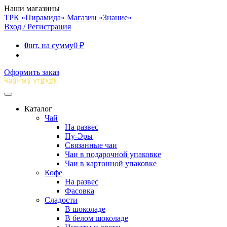
Наши магазины
ТРК «Пирамида»
Магазин «Знание»
Вход / Регистрация
0
шт. на сумму
0
₽
Оформить заказ
Каталог
Чай
На развес
Пу-Эры
Связанные чаи
Чаи в подарочной упаковке
Чаи в картонной упаковке
Кофе
На развес
Фасовка
Сладости
В шоколаде
В белом шоколаде