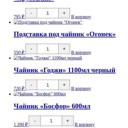
Количество
-
+
товара
795
₽
В корзину
Подставка
под
чайник
"Хрусталик"
Подставка под чайник «Огонек»
Количество
-
+
товара
550
₽
В корзину
Подставка
под
чайник
"Огонек"
Чайник «Годжи» 1100мл черный
Количество
-
+
товара
720
₽
В корзину
Чайник
"Годжи"
1100мл
черный
Чайник «Босфор» 600мл
Количество
-
+
товара
1 290
₽
В корзину
Чайник