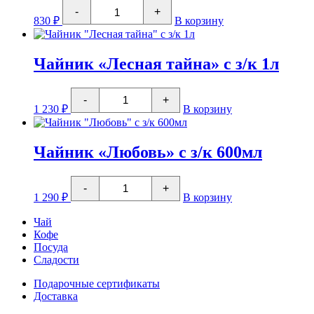
Количество
-
+
товара
830
₽
В корзину
Чайник
"Фичино"
900мл
Чайник «Лесная тайна» с з/к 1л
Количество
-
+
товара
1 230
₽
В корзину
Чайник
"Лесная
тайна"
с
Чайник «Любовь» с з/к 600мл
з/
к
Количество
1л
-
+
товара
1 290
₽
В корзину
Чайник
"Любовь"
Чай
с
Кофе
з/
Посуда
к
600мл
Сладости
Подарочные сертификаты
Доставка