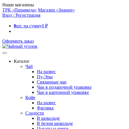
Наши магазины
ТРК «Пирамида»
Магазин «Знание»
Вход / Регистрация
0
шт. на сумму
0
₽
Оформить заказ
Каталог
Чай
На развес
Пу-Эры
Связанные чаи
Чаи в подарочной упаковке
Чаи в картонной упаковке
Кофе
На развес
Фасовка
Сладости
В шоколаде
В белом шоколаде
Цукаты и орехи