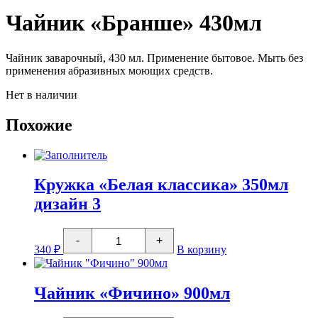
Чайник «Бранше» 430мл
Чайник заварочный, 430 мл. Применение бытовое. Мыть без
применения абразивных моющих средств.
Нет в наличии
Похожие
Кружка «Белая классика» 350мл
дизайн 3
Количество
-
+
товара
340
₽
В корзину
Кружка
"Белая
классика"
350мл
Чайник «Фичино» 900мл
дизайн
3