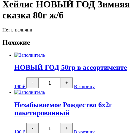
Хейлис НОВЫЙ ГОД Зимняя
сказка 80г ж/б
Нет в наличии
Похожие
НОВЫЙ ГОД 50гр в ассортименте
Количество
-
+
товара
190
₽
В корзину
НОВЫЙ
ГОД
50гр
в
Незабываемое Рождество 6х2г
ассортименте
пакетированный
Количество
-
+
товара
190
₽
В корзину