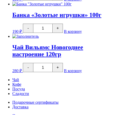
Незабываемое
Рождество
6х2г
пакетированный
Банка «Золотые игрушки» 100г
Количество
-
+
товара
190
₽
В корзину
Банка
"Золотые
игрушки"
100г
Чай Вильямс Новогоднее
настроение 120гр
Количество
-
+
товара
280
₽
В корзину
Чай
Вильямс
Чай
Новогоднее
Кофе
настроение
Посуда
120гр
Сладости
Подарочные сертификаты
Доставка