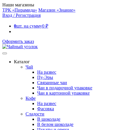
Наши магазины
ТРК «Пирамида»
Магазин «Знание»
Вход / Регистрация
0
шт. на сумму
0
₽
Оформить заказ
Каталог
Чай
На развес
Пу-Эры
Связанные чаи
Чаи в подарочной упаковке
Чаи в картонной упаковке
Кофе
На развес
Фасовка
Сладости
В шоколаде
В белом шоколаде
Цукаты и орехи