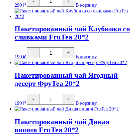
-
+
товара
290
₽
В корзину
Черный
Ерл
Грей
100г
Пакетированный чай Клубника со
сливками FruТеа 20*2
Количество
-
+
товара
190
₽
В корзину
Пакетированный
чай
Клубника
со
Пакетированный чай Ягодный
сливками
десерт ФруТеа 20*2
FruТеа
20*2
Количество
-
+
товара
190
₽
В корзину
Пакетированный
чай
Ягодный
десерт
Пакетированный чай Дикая
ФруТеа
вишня FruТеа 20*2
20*2