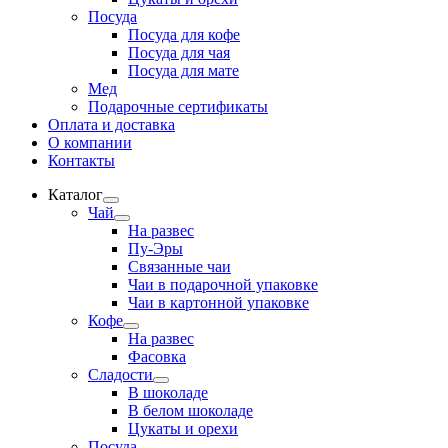
Посуда
Посуда для кофе
Посуда для чая
Посуда для мате
Мед
Подарочные сертификаты
Оплата и доставка
О компании
Контакты
Каталог
Развернутое
Чай
вложенное
Развернутое
На развес
меню
вложенное
Пу-Эры
меню
Связанные чаи
Чаи в подарочной упаковке
Чаи в картонной упаковке
Кофе
Развернутое
На развес
вложенное
Фасовка
меню
Сладости
Развернутое
В шоколаде
вложенное
В белом шоколаде
меню
Цукаты и орехи
Посуда