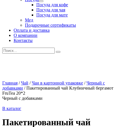
Развернутое
Посуда для кофе
вложенное
Посуда для чая
меню
Посуда для мате
Мед
Подарочные сертификаты
Оплата и доставка
О компании
Контакты
Искать:
Главная
/
Чай
/
Чаи в картонной упаковке
/
Черный с
добавками
/
Пакетированный чай Клубничный бергамот
FruТеа 20*2
Черный с добавками
В каталог
Пакетированный чай