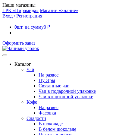
Наши магазины
ТРК «Пирамида»
Магазин «Знание»
Вход / Регистрация
0
шт. на сумму
0
₽
Оформить заказ
Каталог
Чай
На развес
Пу-Эры
Связанные чаи
Чаи в подарочной упаковке
Чаи в картонной упаковке
Кофе
На развес
Фасовка
Сладости
В шоколаде
В белом шоколаде
Цукаты и орехи