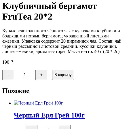
Клубничный бергамот
FruТеа 20*2
Купаж великолепного чёрного чая с кусочками клубники и
бодрящими нотами бергамота, украшенный листьями
ежевики. Упаковка содержит 20 пирамидок чая. Состав: чай
чёрный рассыпной листовой средний, кусочки клубники,
листья ежевики, ароматизаторы. Масса нетто: 40 г (20 * 2г)
190
₽
Количество
-
+
В корзину
товара
Пакетированный
чай
Похожие
Клубничный
бергамот
FruТеа
20*2
Черный Ерл Грей 100г
Количество