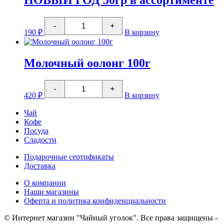
НОВЫЙ ГОД 50гр в ассортименте
ГОД
Молочная
Количество
карамель
-
+
товара
190
₽
В корзину
НОВЫЙ
ГОД
50гр
в
Молочный оолонг 100г
ассортименте
Количество
-
+
товара
420
₽
В корзину
Молочный
оолонг
Чай
100г
Кофе
Посуда
Сладости
Подарочные сертификаты
Доставка
О компании
Наши магазины
Оферта и политика конфиденциальности
© Интернет магазин "Чайный уголок". Все права защищены -