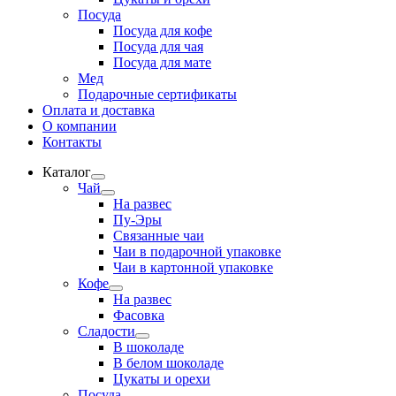
Посуда
Посуда для кофе
Посуда для чая
Посуда для мате
Мед
Подарочные сертификаты
Оплата и доставка
О компании
Контакты
Каталог
Развернутое
Чай
вложенное
Развернутое
На развес
меню
вложенное
Пу-Эры
меню
Связанные чаи
Чаи в подарочной упаковке
Чаи в картонной упаковке
Кофе
Развернутое
На развес
вложенное
Фасовка
меню
Сладости
Развернутое
В шоколаде
вложенное
В белом шоколаде
меню
Цукаты и орехи
Посуда