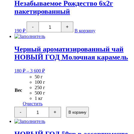
Незабываемое Рождество 6х2г
пакетированный
Количество
-
+
товара
190
₽
В корзину
Незабываемое
Рождество
6х2г
пакетированный
Черный ароматизированный чай
НОВЫЙ ГОД Молочная карамель
Диапазон
180
₽
–
3 600
₽
цен:
50 г
180 ₽
100 г
–
250 г
Вес
3
500 г
1 кг
600 ₽
Очистить
Количество
-
+
В корзину
товара
Черный
ароматизированный
чай
НОВЫЙ