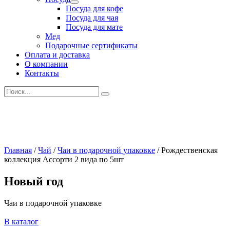
Развернутое
Посуда для кофе
вложенное
Посуда для чая
меню
Посуда для мате
Мед
Подарочные сертификаты
Оплата и доставка
О компании
Контакты
Искать:
Главная
/
Чай
/
Чаи в подарочной упаковке
/
Рождественская
коллекция Ассорти 2 вида по 5шт
Новый год
Чаи в подарочной упаковке
В каталог