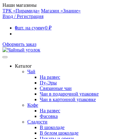
Наши магазины
ТРК «Пирамида»
Магазин «Знание»
Вход / Регистрация
0
шт. на сумму
0
₽
Оформить заказ
Каталог
Чай
На развес
Пу-Эры
Связанные чаи
Чаи в подарочной упаковке
Чаи в картонной упаковке
Кофе
На развес
Фасовка
Сладости
В шоколаде
В белом шоколаде
Цукаты и орехи