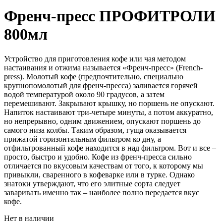
Френч-пресс ПРОФИТРОЛИ
800мл
Устройство для приготовления кофе или чая методом
настаивания и отжима называется «Френч-пресс» (French-
press). Молотый кофе (предпочтительно, специально
крупнопомолотый для френч-пресса) заливается горячей
водой температурой около 90 градусов, а затем
перемешивают. Закрывают крышку, но поршень не опускают.
Напиток настаивают три-четыре минуты, а потом аккуратно,
но непрерывно, одним движением, опускают поршень до
самого низа колбы. Таким образом, гуща оказывается
прижатой горизонтальным фильтром ко дну, а
отфильтрованный кофе находится в над фильтром. Вот и все –
просто, быстро и удобно. Кофе из френч-пресса сильно
отличается по вкусовым качествам от того, к которому мы
привыкли, сваренного в кофеварке или в турке. Однако
знатоки утверждают, что его элитные сорта следует
заваривать именно так – наиболее полно передается вкус
кофе.
Нет в наличии