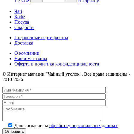
1 230
₽
В корзину
Чайник
"Лесная
Чай
тайна"
Кофе
с
Посуда
з/
к
Сладости
1л
Подарочные сертификаты
Доставка
О компании
Наши магазины
Оферта и политика конфиденциальности
© Интернет магазин "Чайный уголок". Все права защищены -
2010-2026
Даю согласие на
обработку персональных данных