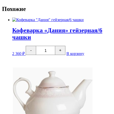
Похожие
Кофеварка «Дания» гейзерная/6
чашки
Количество
-
+
товара
2 360
₽
В корзину
Кофеварка
"Дания"
гейзерная/6
чашки