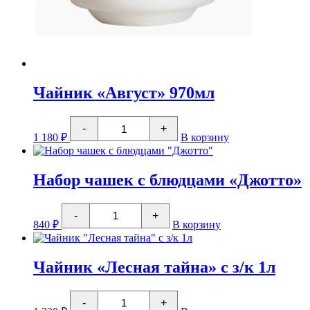
Чайник «Август» 970мл
Количество
-
+
товара
1 180
₽
В корзину
Чайник
"Август"
970мл
Набор чашек с блюдцами «Джотто»
Количество
-
+
товара
840
₽
В корзину
Набор
чашек
с
блюдцами
Чайник «Лесная тайна» с з/к 1л
"Джотто"
Количество
-
+
товара