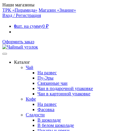
Наши магазины
ТРК «Пирамида»
Магазин «Знание»
Вход / Регистрация
0
шт. на сумму
0
₽
Оформить заказ
Каталог
Чай
На развес
Пу-Эры
Связанные чаи
Чаи в подарочной упаковке
Чаи в картонной упаковке
Кофе
На развес
Фасовка
Сладости
В шоколаде
В белом шоколаде
Цукаты и орехи