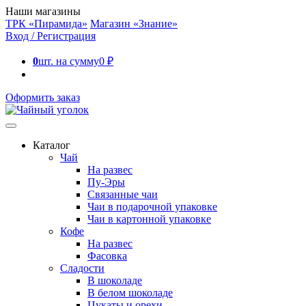
Наши магазины
ТРК «Пирамида»
Магазин «Знание»
Вход / Регистрация
0
шт. на сумму
0
₽
Оформить заказ
Каталог
Чай
На развес
Пу-Эры
Связанные чаи
Чаи в подарочной упаковке
Чаи в картонной упаковке
Кофе
На развес
Фасовка
Сладости
В шоколаде
В белом шоколаде
Цукаты и орехи