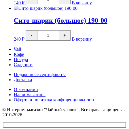
товара
140
₽
В корзину
Сито
"Овал"
4см
на
Сито-шарик (большое) 190-00
цепочке
Количество
-
+
товара
240
₽
В корзину
Сито-
шарик
Чай
(большое)
Кофе
190-
Посуда
00
Сладости
Подарочные сертификаты
Доставка
О компании
Наши магазины
Оферта и политика конфиденциальности
© Интернет магазин "Чайный уголок". Все права защищены -
2010-2026