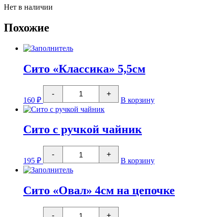
Нет в наличии
Похожие
Сито «Классика» 5,5см
Количество
-
+
товара
160
₽
В корзину
Сито
"Классика"
5,5см
Сито с ручкой чайник
Количество
-
+
товара
195
₽
В корзину
Сито
с
ручкой
чайник
Сито «Овал» 4см на цепочке
Количество
-
+