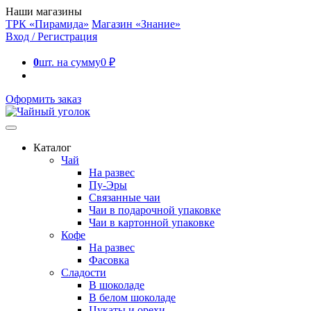
Наши магазины
ТРК «Пирамида»
Магазин «Знание»
Вход / Регистрация
0
шт. на сумму
0
₽
Оформить заказ
Каталог
Чай
На развес
Пу-Эры
Связанные чаи
Чаи в подарочной упаковке
Чаи в картонной упаковке
Кофе
На развес
Фасовка
Сладости
В шоколаде
В белом шоколаде
Цукаты и орехи