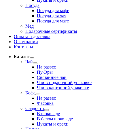
Цукаты и орехи
Посуда
Посуда для кофе
Посуда для чая
Посуда для мате
Мед
Подарочные сертификаты
Оплата и доставка
О компании
Контакты
Каталог
Развернутое
Чай
вложенное
Развернутое
На развес
меню
вложенное
Пу-Эры
меню
Связанные чаи
Чаи в подарочной упаковке
Чаи в картонной упаковке
Кофе
Развернутое
На развес
вложенное
Фасовка
меню
Сладости
Развернутое
В шоколаде
вложенное
В белом шоколаде
меню
Цукаты и орехи