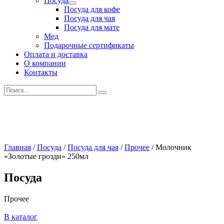
Посуда
Развернутое
Посуда для кофе
вложенное
Посуда для чая
меню
Посуда для мате
Мед
Подарочные сертификаты
Оплата и доставка
О компании
Контакты
Искать:
Главная
/
Посуда
/
Посуда для чая
/
Прочее
/
Молочник
«Золотые грозди» 250мл
Посуда
Прочее
В каталог