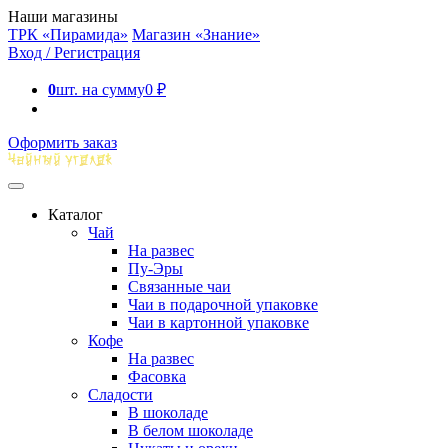
Наши магазины
ТРК «Пирамида»
Магазин «Знание»
Вход / Регистрация
0
шт. на сумму
0
₽
Оформить заказ
Каталог
Чай
На развес
Пу-Эры
Связанные чаи
Чаи в подарочной упаковке
Чаи в картонной упаковке
Кофе
На развес
Фасовка
Сладости
В шоколаде
В белом шоколаде