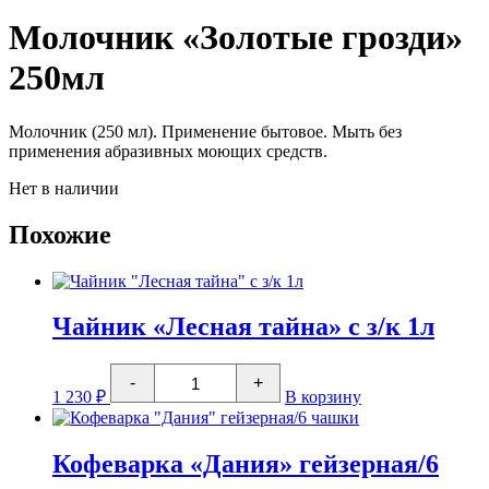
Молочник «Золотые грозди»
250мл
Молочник (250 мл). Применение бытовое. Мыть без
применения абразивных моющих средств.
Нет в наличии
Похожие
Чайник «Лесная тайна» с з/к 1л
Количество
-
+
товара
1 230
₽
В корзину
Чайник
"Лесная
тайна"
с
Кофеварка «Дания» гейзерная/6
з/