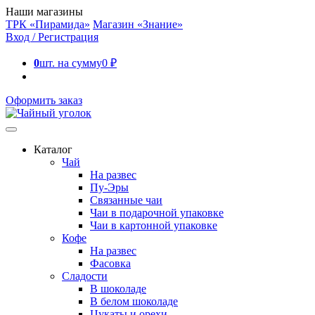
Наши магазины
ТРК «Пирамида»
Магазин «Знание»
Вход / Регистрация
0
шт. на сумму
0
₽
Оформить заказ
Каталог
Чай
На развес
Пу-Эры
Связанные чаи
Чаи в подарочной упаковке
Чаи в картонной упаковке
Кофе
На развес
Фасовка
Сладости
В шоколаде
В белом шоколаде
Цукаты и орехи