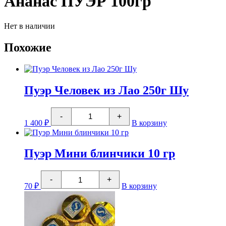
Ананас ПУЭР 100гр
Нет в наличии
Похожие
Пуэр Человек из Лао 250г Шу
Количество
-
+
товара
1 400
₽
В корзину
Пуэр
Человек
из
Лао
Пуэр Мини блинчики 10 гр
250г
Шу
Количество
-
+
товара
70
₽
В корзину
Пуэр
Мини
блинчики
10
гр