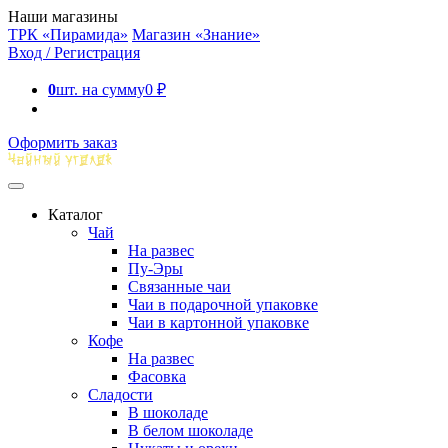
Наши магазины
ТРК «Пирамида»
Магазин «Знание»
Вход / Регистрация
0
шт. на сумму
0
₽
Оформить заказ
Каталог
Чай
На развес
Пу-Эры
Связанные чаи
Чаи в подарочной упаковке
Чаи в картонной упаковке
Кофе
На развес
Фасовка
Сладости
В шоколаде
В белом шоколаде