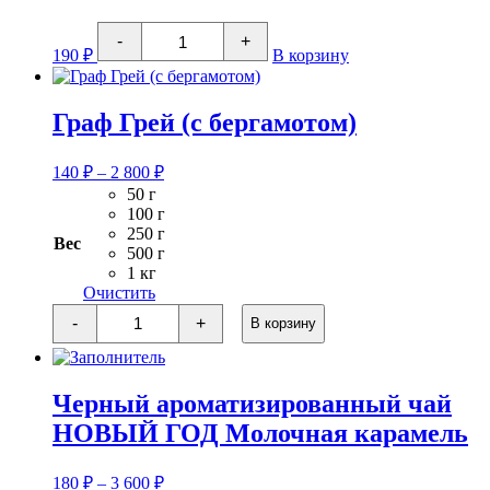
200мл
Количество
-
+
товара
190
₽
В корзину
НОВЫЙ
ГОД
50гр
в
Граф Грей (с бергамотом)
ассортименте
Диапазон
140
₽
–
2 800
₽
цен:
50 г
140 ₽
100 г
–
250 г
Вес
2
500 г
1 кг
800 ₽
Очистить
Количество
-
+
В корзину
товара
Граф
Грей
(с
Черный ароматизированный чай
бергамотом)
НОВЫЙ ГОД Молочная карамель
Диапазон
180
₽
–
3 600
₽