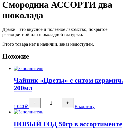
Смородина АССОРТИ два
шоколада
Драже – это вкусное и полезное лакомство, покрытое
разноцветной или шоколадной глазурью.
Этого товара нет в наличии, заказ недоступен.
Похожие
Чайник «Цветы» с ситом керамич.
200мл
Количество
-
+
товара
1 040
₽
В корзину
Чайник
"Цветы"
с
ситом
НОВЫЙ ГОД 50гр в ассортименте
керамич.