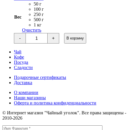
цен:
50 г
180 ₽
100 г
–
250 г
Вес
3
500 г
1 кг
600 ₽
Очистить
Количество
-
+
В корзину
товара
Черный
ароматизированный
Чай
чай
Кофе
НОВЫЙ
Посуда
ГОД
Сладости
Молочная
карамель
Подарочные сертификаты
Доставка
О компании
Наши магазины
Оферта и политика конфиденциальности
© Интернет магазин "Чайный уголок". Все права защищены -
2010-2026