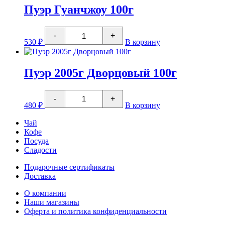
Шу
Пуэр Гуанчжоу 100г
Количество
-
+
товара
530
₽
В корзину
Пуэр
Гуанчжоу
100г
Пуэр 2005г Дворцовый 100г
Количество
-
+
товара
480
₽
В корзину
Пуэр
2005г
Чай
Дворцовый
Кофе
100г
Посуда
Сладости
Подарочные сертификаты
Доставка
О компании
Наши магазины
Оферта и политика конфиденциальности