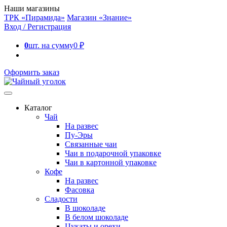
Наши магазины
ТРК «Пирамида»
Магазин «Знание»
Вход / Регистрация
0
шт. на сумму
0
₽
Оформить заказ
Каталог
Чай
На развес
Пу-Эры
Связанные чаи
Чаи в подарочной упаковке
Чаи в картонной упаковке
Кофе
На развес
Фасовка
Сладости
В шоколаде
В белом шоколаде
Цукаты и орехи