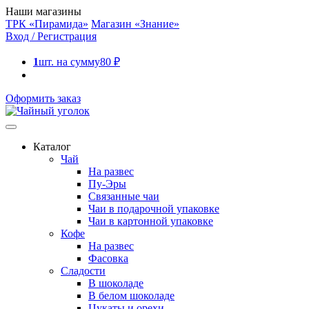
Наши магазины
ТРК «Пирамида»
Магазин «Знание»
Вход / Регистрация
1
шт. на сумму
80
₽
Оформить заказ
Каталог
Чай
На развес
Пу-Эры
Связанные чаи
Чаи в подарочной упаковке
Чаи в картонной упаковке
Кофе
На развес
Фасовка
Сладости
В шоколаде
В белом шоколаде
Цукаты и орехи