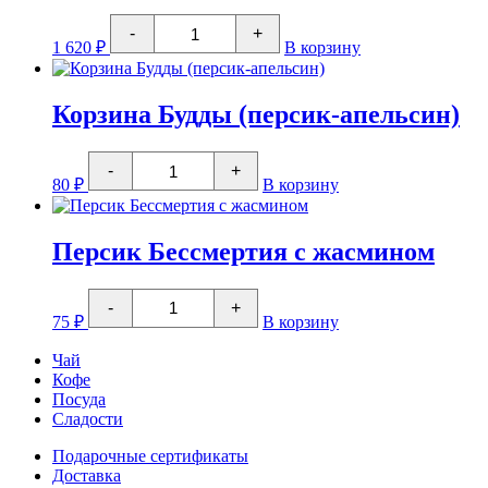
Количество
-
+
товара
1 620
₽
В корзину
Набор
крупнолистовых
вязаных
черных
Корзина Будды (персик-апельсин)
чаев
90г
Количество
-
+
товара
80
₽
В корзину
Корзина
Будды
(персик-
апельсин)
Персик Бессмертия с жасмином
Количество
-
+
товара
75
₽
В корзину
Персик
Бессмертия
Чай
с
Кофе
жасмином
Посуда
Сладости
Подарочные сертификаты
Доставка