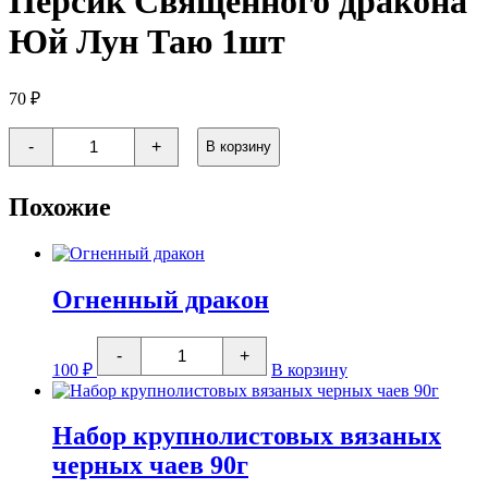
Персик Священного дракона
Юй Лун Таю 1шт
70
₽
Количество
-
+
В корзину
товара
Персик
Священного
Похожие
дракона
Юй
Лун
Таю
1шт
Огненный дракон
Количество
-
+
товара
100
₽
В корзину
Огненный
дракон
Набор крупнолистовых вязаных
черных чаев 90г