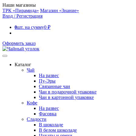
Наши магазины
ТРК «Пирамида»
Магазин «Знание»
Вход / Регистрация
0
шт. на сумму
0
₽
Оформить заказ
Каталог
Чай
На развес
Пу-Эры
Связанные чаи
Чаи в подарочной упаковке
Чаи в картонной упаковке
Кофе
На развес
Фасовка
Сладости
В шоколаде
В белом шоколаде
Цукаты и орехи