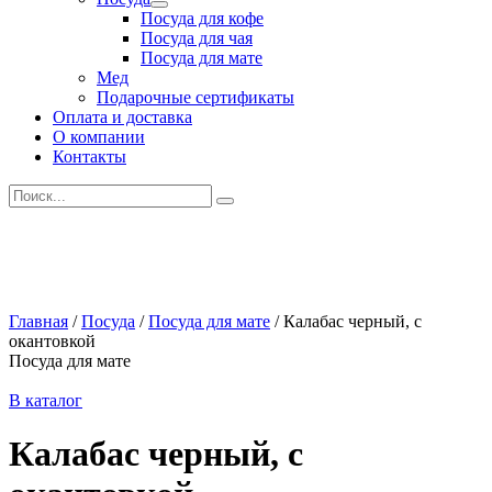
Развернутое
Посуда для кофе
вложенное
Посуда для чая
меню
Посуда для мате
Мед
Подарочные сертификаты
Оплата и доставка
О компании
Контакты
Искать:
Главная
/
Посуда
/
Посуда для мате
/
Калабас черный, с
окантовкой
Посуда для мате
В каталог
Калабас черный, с