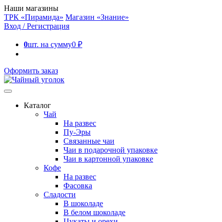
Наши магазины
ТРК «Пирамида»
Магазин «Знание»
Вход / Регистрация
0
шт. на сумму
0
₽
Оформить заказ
Каталог
Чай
На развес
Пу-Эры
Связанные чаи
Чаи в подарочной упаковке
Чаи в картонной упаковке
Кофе
На развес
Фасовка
Сладости
В шоколаде
В белом шоколаде
Цукаты и орехи