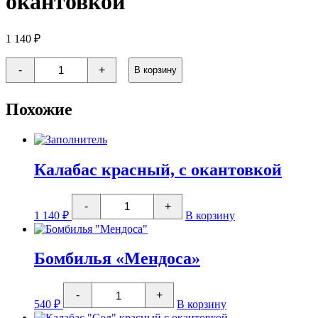
окантовкой
1 140
₽
Количество
-
+
В корзину
товара
Калабас
черный,
Похожие
с
окантовкой
Калабас красный, с окантовкой
Количество
-
+
товара
1 140
₽
В корзину
Калабас
красный,
с
окантовкой
Бомбилья «Мендоса»
Количество
-
+
товара
540
₽
В корзину
Бомбилья