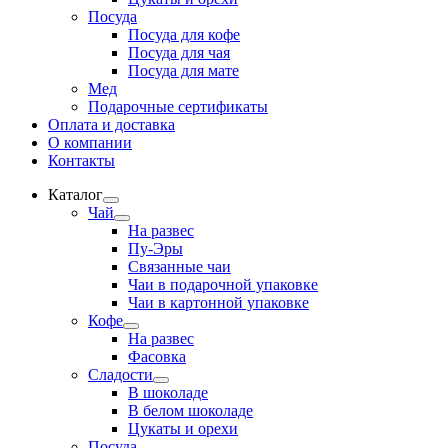
Посуда
Посуда для кофе
Посуда для чая
Посуда для мате
Мед
Подарочные сертификаты
Оплата и доставка
О компании
Контакты
Каталог
Развернутое
Чай
вложенное
Развернутое
На развес
меню
вложенное
Пу-Эры
меню
Связанные чаи
Чаи в подарочной упаковке
Чаи в картонной упаковке
Кофе
Развернутое
На развес
вложенное
Фасовка
меню
Сладости
Развернутое
В шоколаде
вложенное
В белом шоколаде
меню
Цукаты и орехи
Посуда